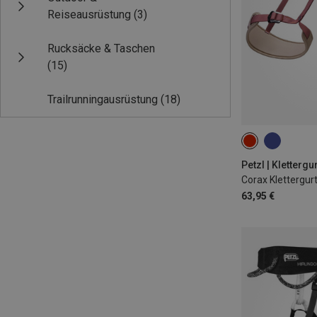
Reiseausrüstung
(3)
Rucksäcke & Taschen
(15)
Trailrunningausrüstung
(18)
2 | 76-107CM
Petzl | Klettergu
Corax Klettergur
63,95 €