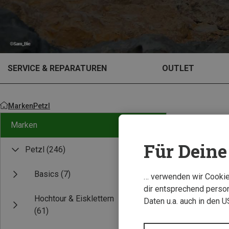
SERVICE & REPARATUREN
OUTLET
Marken
Petzl
Marken
Für Deine 
Petzl
(246)
Basics
(7)
… verwenden wir Cookies
dir entsprechend person
Hochtour & Eisklettern
Daten u.a. auch in den 
(61)