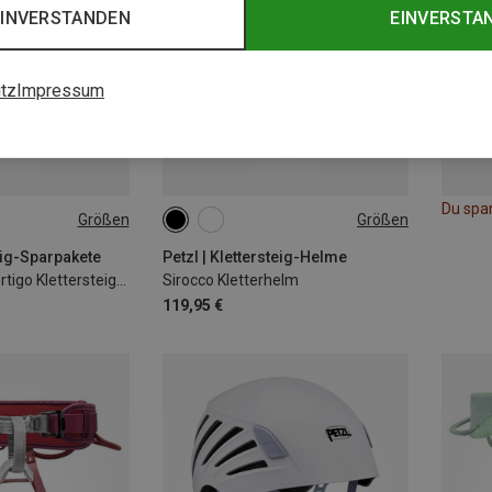
EINVERSTANDEN
EINVERSTA
tz
Impressum
Du spa
Größen
Größen
-107CM
48-58CM
53-61CM
teig-Sparpakete
Petzl | Klettersteig-Helme
Kit Via Ferrata Vertigo Klettersteig-Komplettset
Sirocco Kletterhelm
119,95 €