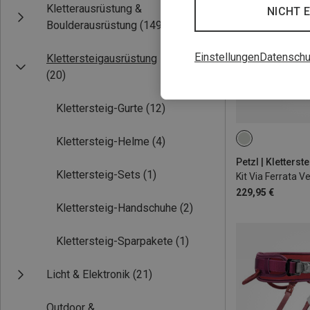
Kletterausrüstung &
NICHT 
Boulderausrüstung
(149)
Einstellungen
Datenschu
Klettersteigausrüstung
(20)
Klettersteig-Gurte
(12)
Klettersteig-Helme
(4)
65-96CM
76
Petzl | Kletters
Klettersteig-Sets
(1)
229,95 €
Klettersteig-Handschuhe
(2)
Klettersteig-Sparpakete
(1)
Licht & Elektronik
(21)
Outdoor &