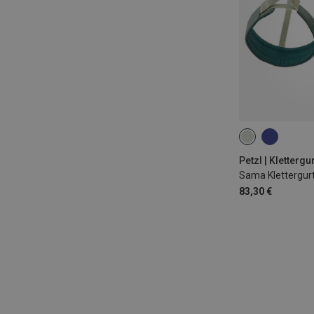
71-77CM
77
84-92CM
92
Petzl | Klettergu
Sama Klettergur
83,30 €