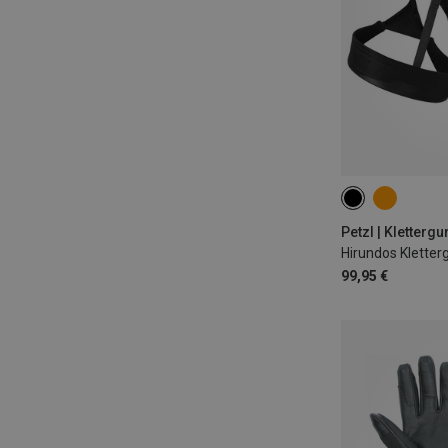
L | 84-92CM
S | 71-77CM
Petzl | Klettergu
Hirundos Kletter
99,95 €