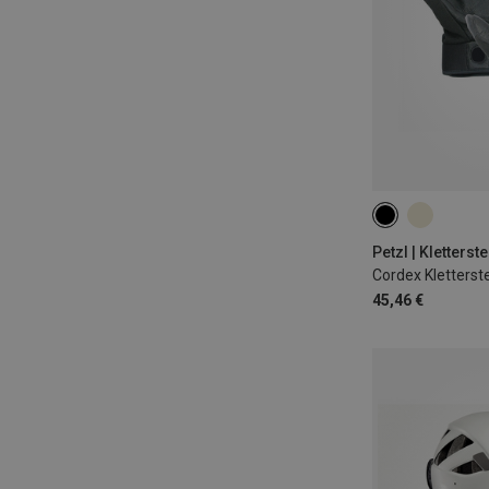
S
M
L
Petzl | Kletter
Cordex Kletters
45,46 €