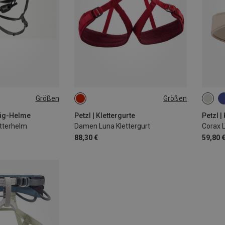
Größen
Größen
-61CM
65-71CM
71-77CM
65-7
77-84CM
84-92CM
77-8
teig-Helme
Petzl | Klettergurte
Petzl |
etterhelm
Damen Luna Klettergurt
Corax L
92-1
88,30 €
59,80 