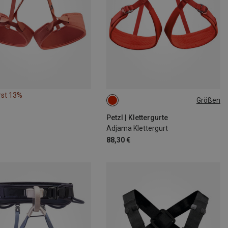
rst 13%
Größen
71-77CM
77-84CM
84-92CM
92-100CM
Petzl | Klettergurte
Adjama Klettergurt
88,30 €