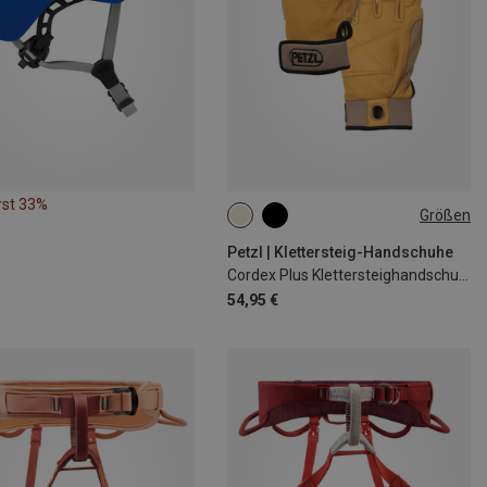
rst 33%
Größen
XS
S
M
L
XL
Petzl | Klettersteig-Handschuhe
Cordex Plus Klettersteighandschuhe
54,95 €