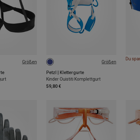
Du spa
Größen
Größen
XS | 65-71CM
XXS-S
M | 77-84CM
rte
Petzl | Klettergurte
gurt
Kinder Ouistiti Komplettgurt
59,80 €