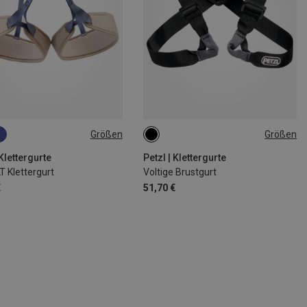
Größen
Größen
1CM
71-77CM
ONE SIZE
4CM
84-92CM
 Klettergurte
Petzl | Klettergurte
T Klettergurt
Voltige Brustgurt
00CM
€
51,70 €