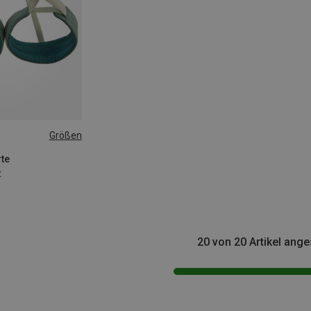
Größen
-84CM
-100CM
rte
t
20 von 20 Artikel ang