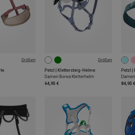
Größen
Größen
1 | 65-96CM
52-58CM
65-7
77-8
rte
Petzl | Klettersteig-Helme
Petzl |
t
Damen Borea Kletterhelm
Damen 
64,95 €
84,95 