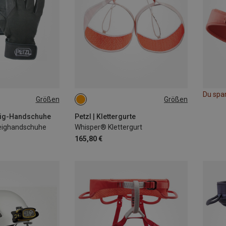
Du spa
Größen
Größen
XL
65-71CM
71-77CM
77-84CM
84-92CM
steig-Handschuhe
Petzl | Klettergurte
teighandschuhe
Whisper® Klettergurt
165,80 €