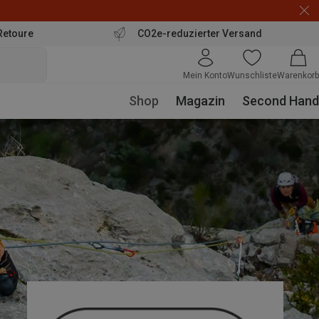
Retoure
CO2e-reduzierter Versand
Mein Konto
Wunschliste
Warenkorb
Shop
Magazin
Second Hand