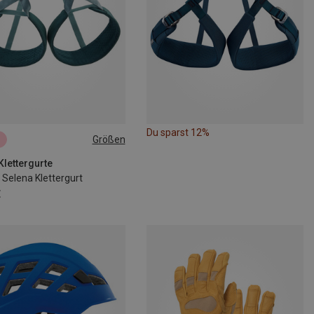
Du sparst 12%
Größen
1CM
71-77CM
4CM
84-92CM
 Klettergurte
Selena Klettergurt
€