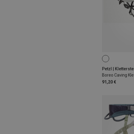
48-58CM
53
Petzl | Kletters
Boreo Caving Kl
91,20 €