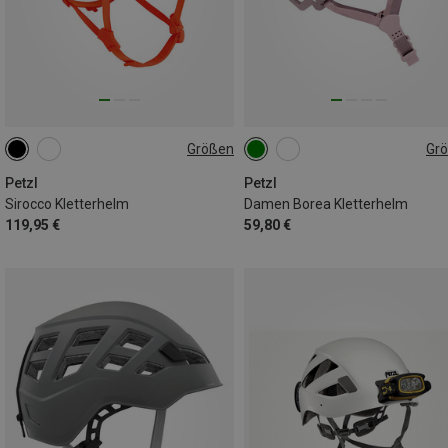
Größen
Gr
48-58CM
53-61CM
52-58CM
Petzl
Petzl
Sirocco Kletterhelm
Damen Borea Kletterhelm
119,95 €
59,80 €