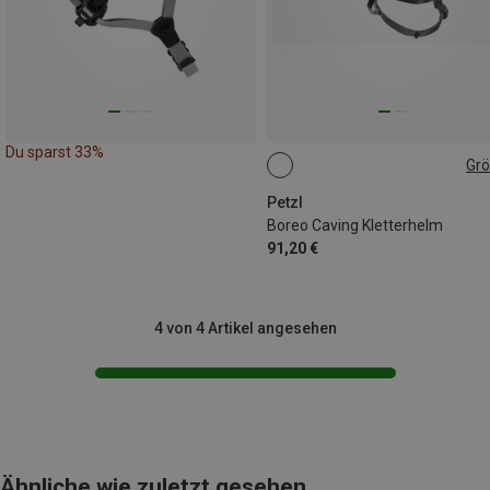
Du sparst 33%
Gr
48-58CM
53-61CM
Petzl
Boreo Caving Kletterhelm
91,20 €
4 von 4 Artikel angesehen
Ähnliche wie zuletzt gesehen