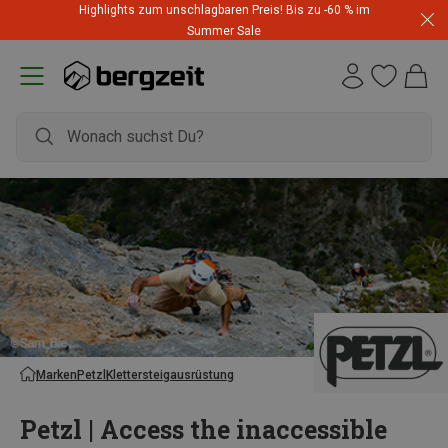
Highlights zum unschlagbaren Preis! Bis zu -60 % im
Summer Sale
Marken
Petzl
Klettersteigausrüstung
Petzl | Access the inaccessible