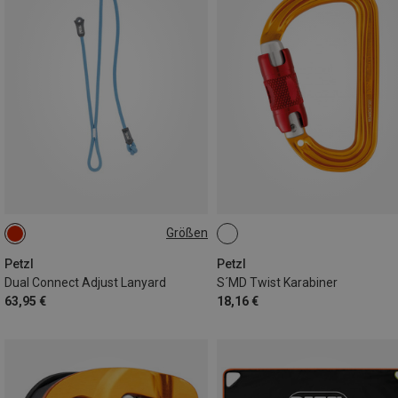
Größen
ONE SIZE
Petzl
Petzl
Dual Connect Adjust Lanyard
S´MD Twist Karabiner
63,95 €
18,16 €