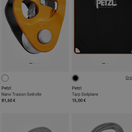
Gr
ONE SIZE
Petzl
Petzl
Nano Traxion Seilrolle
Tarp Seilplane
81,60 €
15,00 €