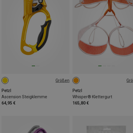
Größen
Gr
RIGHT
LEFT
65-71CM
71-77CM
77-84CM
84-92CM
Petzl
Petzl
Ascension Steigklemme
Whisper® Klettergurt
64,95 €
165,80 €