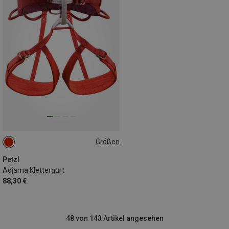
Größen
71-77CM
77-84CM
84-92CM
92-100CM
Petzl
Adjama Klettergurt
88,30 €
48 von 143 Artikel angesehen