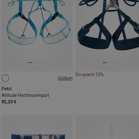
Du sparst 12%
Größen
S-M
L-XL
M-L
Petzl
Altitude Hochtourengurt
82,20 €