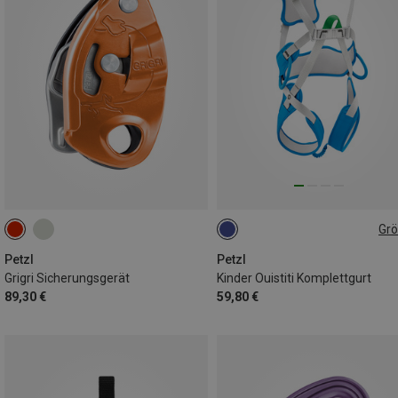
Gr
XXS-S
Petzl
Petzl
Grigri Sicherungsgerät
Kinder Ouistiti Komplettgurt
89,30 €
59,80 €