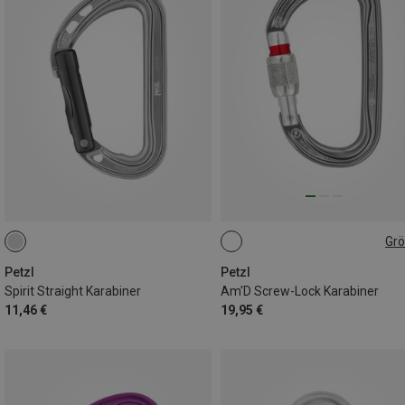
Gr
SCREW-LOCK
Petzl
Petzl
Spirit Straight Karabiner
Am'D Screw-Lock Karabiner
11,46 €
19,95 €