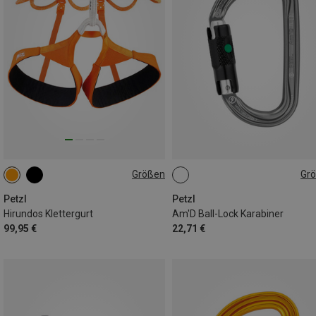
Größen
Gr
XS | 65-71CM
M | 77-84CM
BALL-LOCK
L | 84-92CM
S | 71-77CM
Petzl
Petzl
Hirundos Klettergurt
Am'D Ball-Lock Karabiner
99,95 €
22,71 €