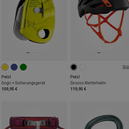
Gr
48-58CM
53-61CM
Petzl
Petzl
Grigri + Sicherungsgerät
Sirocco Kletterhelm
109,95 €
119,95 €