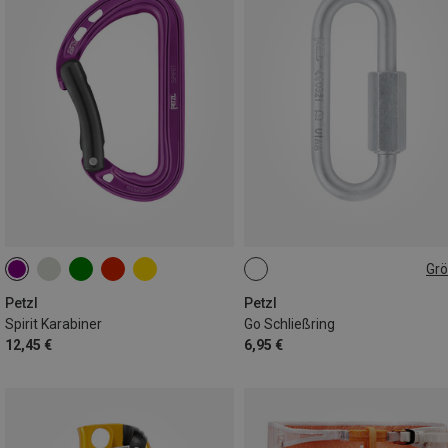
Gr
8MM
Petzl
Petzl
Spirit Karabiner
Go Schließring
12,45 €
6,95 €