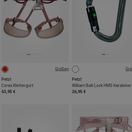
Größen
Gr
2 | 76-107CM
1 | 65-96CM
BALL-LOCK
Petzl
Petzl
Corax Klettergurt
William Ball-Lock HMS Karabiner
63,95 €
26,95 €