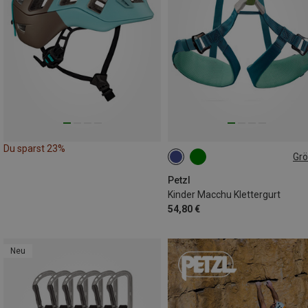
Du sparst 23%
Gr
54-65CM
Petzl
Kinder Macchu Klettergurt
54,80 €
Neu