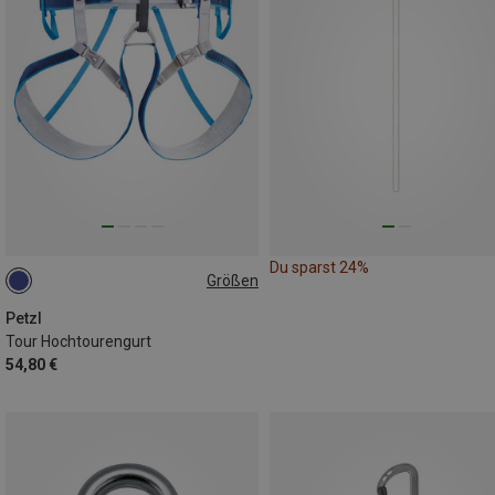
Du sparst 24%
Größen
L-XL | 84-108CM
S-M | 64-86CM
Petzl
Tour Hochtourengurt
54,80 €