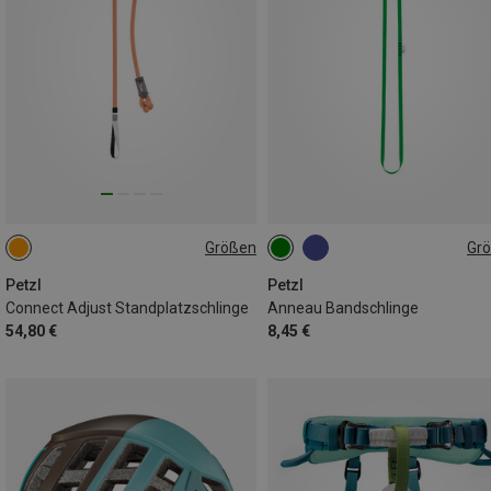
Größen
Gr
ONE SIZE
120CM
Petzl
Petzl
Connect Adjust Standplatzschlinge
Anneau Bandschlinge
54,80 €
8,45 €