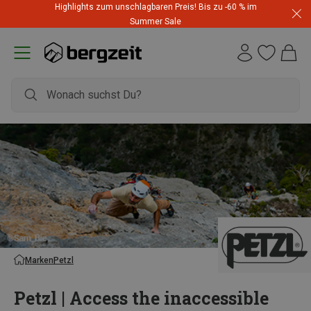
Highlights zum unschlagbaren Preis! Bis zu -60 % im
Summer Sale
Marken
Petzl
Petzl | Access the inaccessible