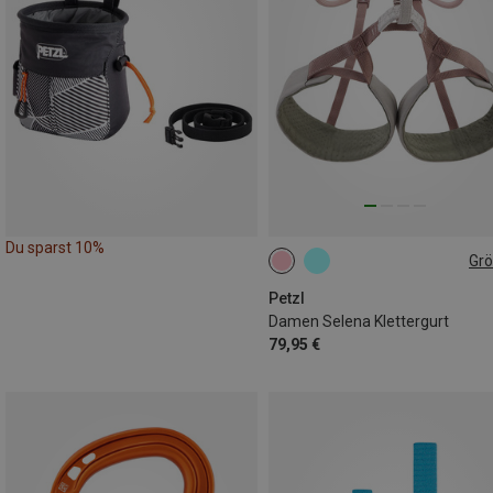
Du sparst 10%
Gr
65-71CM
71-77CM
77-84CM
84-92CM
Petzl
Damen Selena Klettergurt
79,95 €