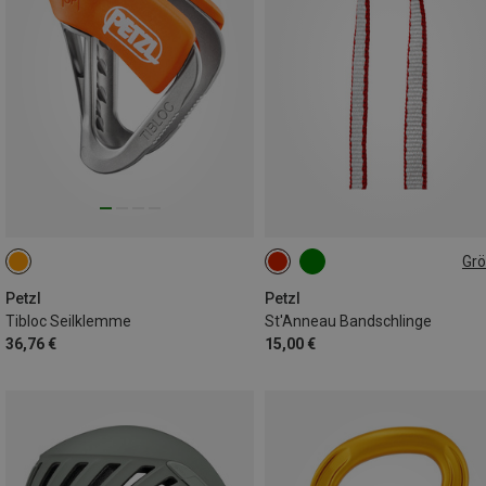
Gr
ONE SIZE
Petzl
Petzl
Tibloc Seilklemme
St'Anneau Bandschlinge
36,76 €
15,00 €