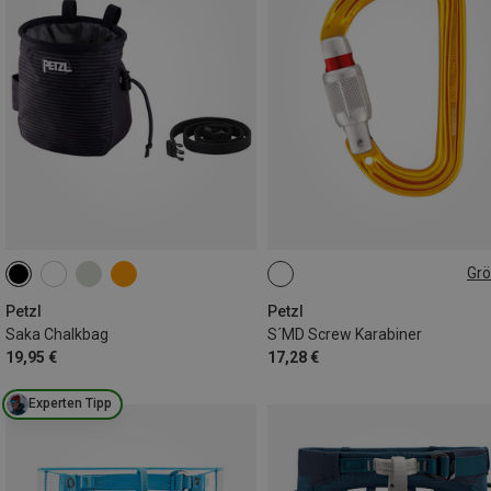
Gr
SCREW-LOCK
Petzl
Petzl
Saka Chalkbag
S´MD Screw Karabiner
19,95 €
17,28 €
Experten Tipp