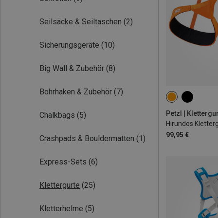
Seilsäcke & Seiltaschen
(2)
Sicherungsgeräte
(10)
Big Wall & Zubehör
(8)
Bohrhaken & Zubehör
(7)
S | 71-77CM
M | 77-84CM
Petzl | Klettergu
Chalkbags
(5)
Hirundos Kletter
99,95 €
Crashpads & Bouldermatten
(1)
Express-Sets
(6)
Klettergurte
(25)
Kletterhelme
(5)