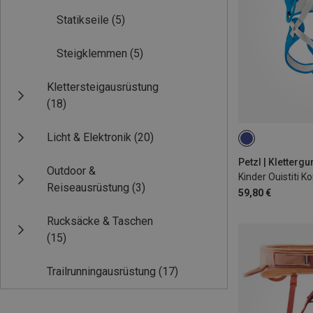
Statikseile
(5)
Steigklemmen
(5)
Klettersteigausrüstung
(18)
Licht & Elektronik
(20)
XXS-S
Petzl | Klettergu
Outdoor &
Kinder Ouistiti K
Reiseausrüstung
(3)
59,80 €
Rucksäcke & Taschen
(15)
Trailrunningausrüstung
(17)