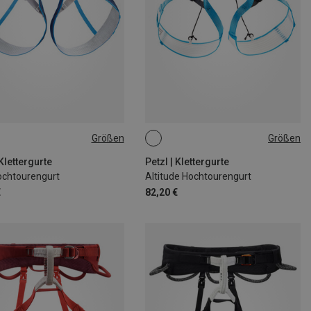
Größen
Größen
 64-86CM
L-XL
M-L
S-M
| 84-108CM
 Klettergurte
Petzl | Klettergurte
ochtourengurt
Altitude Hochtourengurt
€
82,20 €