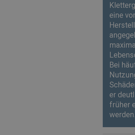
Kletter
eine v
Herstel
angege
maxima
Lebens
Bei häu
Nutzun
Schäden
er deutl
früher 
werden