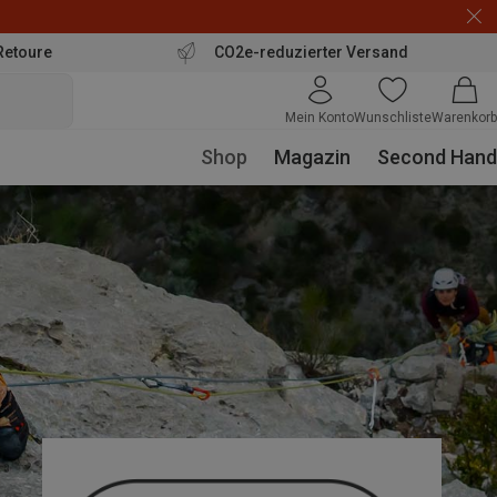
Retoure
CO2e-reduzierter Versand
Mein Konto
Wunschliste
Warenkorb
Shop
Magazin
Second Hand