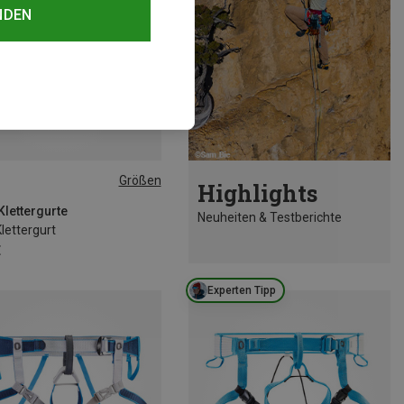
NDEN
Größen
Highlights
6-107CM
 Klettergurte
Neuheiten & Testberichte
lettergurt
€
Experten Tipp