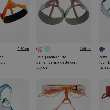
Größen
Größen
XS | 65-71CM
65-71CM
71-77CM
S-M |
L | 84-92CM
77-84CM
84-92CM
L-XL 
rte
Petzl | Klettergurte
Petzl |
gurt
Damen Selena Klettergurt
Tour H
79,95 €
54,80 