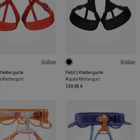
Größen
Größen
7CM
77-84CM
XL | 92-100CM
S | 71-77CM
2CM
92-100CM
M | 77-84CM
 Klettergurte
Petzl | Klettergurte
 Klettergurt
Aquila Klettergurt
€
129,95 €