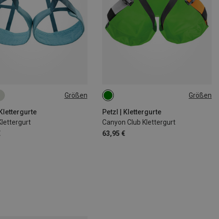
Größen
Größen
7CM
77-84CM
ONE SIZE
2CM
92-100CM
 Klettergurte
Petzl | Klettergurte
lettergurt
Canyon Club Klettergurt
€
63,95 €