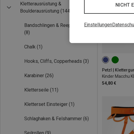
Kletterausrüstung &
NICHT 
Boulderausrüstung
(144)
Einstellungen
Datenschu
Bandschlingen & Reepschnüre
(8)
Chalk
(1)
Hooks, Cliffs, Copperheads
(3)
54-65CM
Petzl | Klettergu
Karabiner
(26)
Kinder Macchu Kl
54,80 €
Kletterseile
(11)
Kletterset Einsteiger
(1)
Schlaghaken & Felshammer
(6)
Seilrollen
(9)