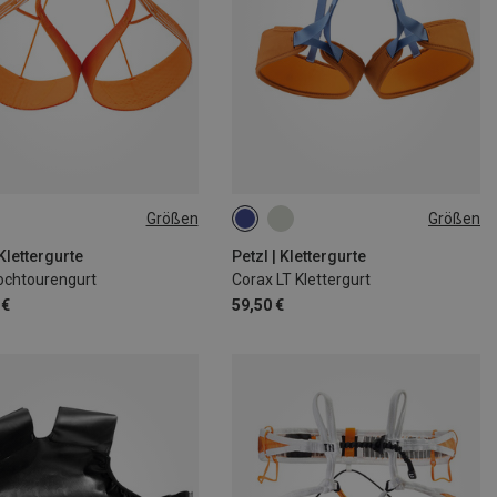
Größen
Größen
1CM
71-77CM
65-71CM
71-77CM
4CM
84-92CM
77-84CM
84-92CM
 Klettergurte
Petzl | Klettergurte
Hochtourengurt
Corax LT Klettergurt
92-100CM
 €
59,50 €