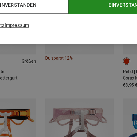
EINVERSTANDEN
EINVERSTA
tz
Impressum
Du sparst 12%
Größen
2 | 7
rte
Petzl |
ettergurt
Corax K
63,95 