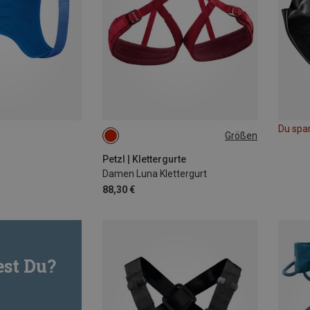
Du spa
Größen
65-71CM
71-77CM
77-84CM
84-92CM
Petzl | Klettergurte
Damen Luna Klettergurt
88,30 €
st Du?