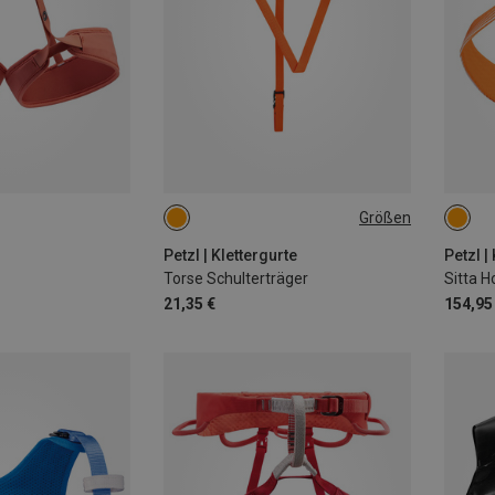
Größen
ONE SIZE
65-7
77-8
Petzl | Klettergurte
Petzl |
Torse Schulterträger
Sitta 
21,35 €
154,95