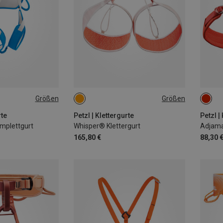
Größen
Größen
65-71CM
71-77CM
71-7
77-84CM
84-92CM
84-9
rte
Petzl | Klettergurte
Petzl |
omplettgurt
Whisper® Klettergurt
Adjama
165,80 €
88,30 