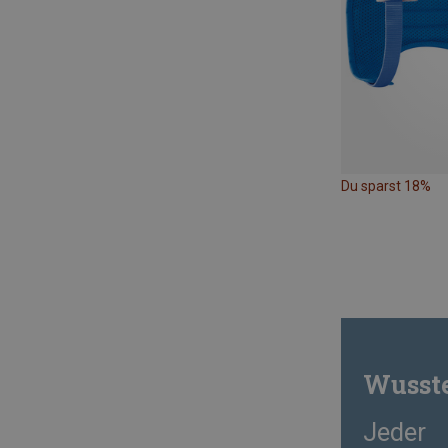
Du sparst 18%
Wusste
Jeder