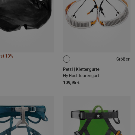
rst 13%
Größen
S | 66-76CM
M | 76-86CM
L | 86-96CM
Petzl | Klettergurte
Fly Hochtourengurt
109,95 €