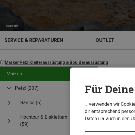
SERVICE & REPARATUREN
OUTLET
Marken
Petzl
Kletterausrüstung & Boulderausrüstung
Marken
Für Deine 
Petzl
(237)
Basics
(6)
… verwenden wir Cookies
dir entsprechend person
Hochtour & Eisklettern
Daten u.a. auch in den 
(59)