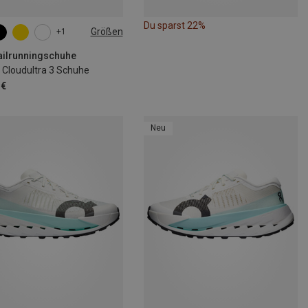
Du sparst 22%
Größen
+1
railrunningschuhe
Cloudultra 3 Schuhe
 €
Neu