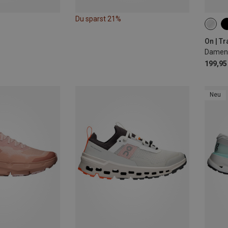
Du sparst 21%
On | T
Damen 
199,95
Neu