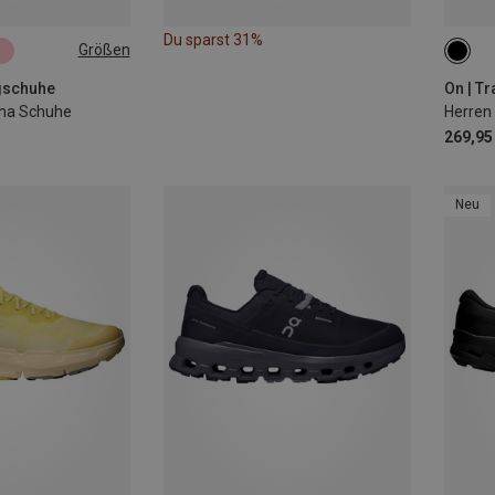
Du sparst 31%
Größen
ngschuhe
On | T
ma Schuhe
Herren
269,95
Neu