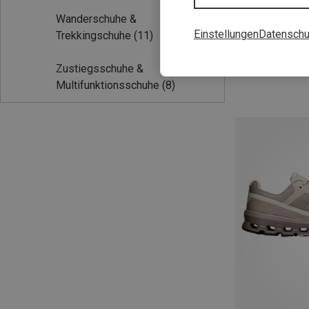
Wanderschuhe &
Du sparst 26%
Einstellungen
Datenschu
Trekkingschuhe
(11)
Zustiegsschuhe &
Multifunktionsschuhe
(8)