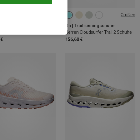
Größen
Größen
+1
railrunningschuhe
On | Trailrunningschuhe
 Cloudultra 3 Schuhe
Herren Cloudsurfer Trail 2 Schuhe
 €
156,60 €