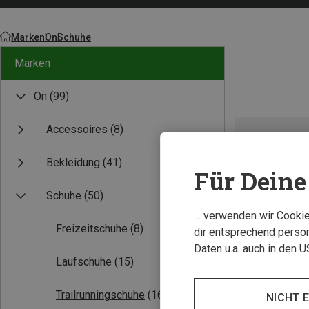
Marken
On
Schuhe
Marken
On
(99)
Accessoires
(8)
Bekleidung
(41)
Für Deine 
Schuhe
(50)
… verwenden wir Cookies
Freizeitschuhe
(8)
dir entsprechend person
Daten u.a. auch in den 
Laufschuhe
(15)
Trailrunningschuhe
(16)
NICHT 