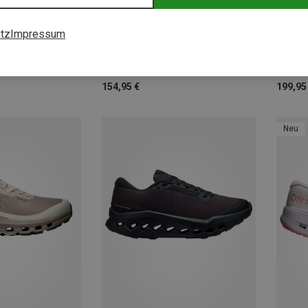
Größen
tz
Impressum
+1
On | Trailrunningschuhe
On | T
Damen Cloudsurfer Trail 2 Schuhe
Herren
154,95 €
199,95
Neu