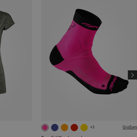
Größen
+3
35|36|37|38
39|40|41|42
43|44|45|46