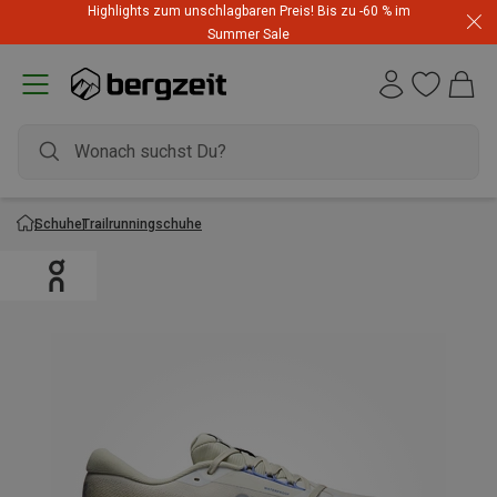
Highlights zum unschlagbaren Preis! Bis zu -60 % im
Summer Sale
Schuhe
Trailrunningschuhe