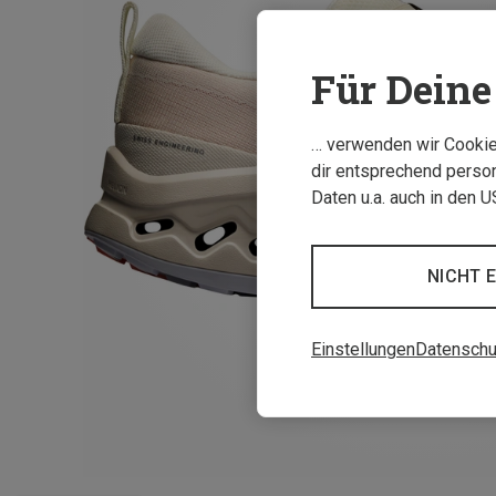
Für Deine 
… verwenden wir Cookies
dir entsprechend person
Daten u.a. auch in den 
NICHT 
Einstellungen
Datenschu