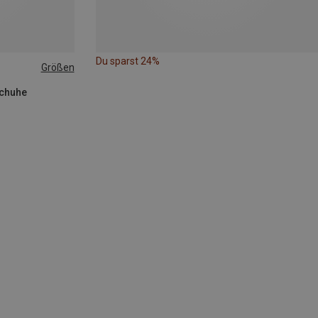
Du sparst 24%
Größen
schuhe