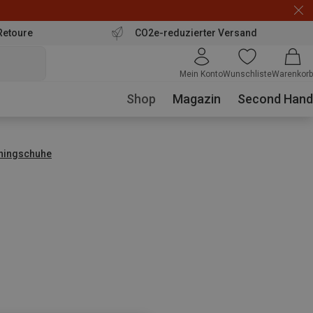
Retoure
CO2e-reduzierter Versand
Mein Konto
Wunschliste
Warenkorb
Shop
Magazin
Second Hand
nningschuhe