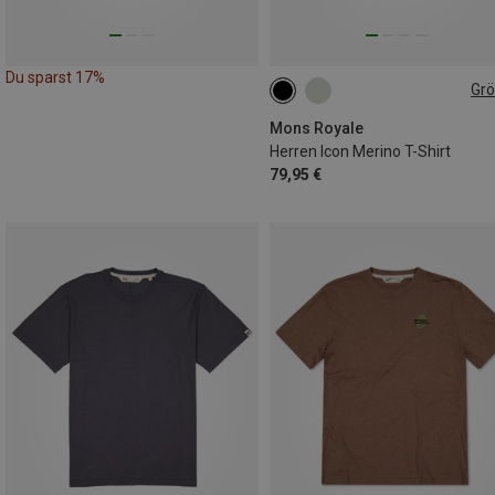
Du sparst 17%
Gr
M
L
XL
Mons Royale
Herren Icon Merino T-Shirt
79,95 €