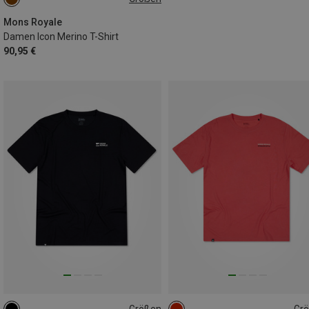
S
XL
Mons Royale
Damen Icon Merino T-Shirt
90,95 €
Größen
Gr