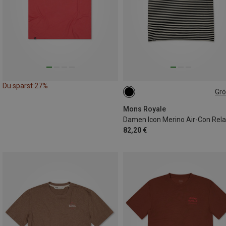
Du sparst 27%
Gr
XS
Mons Royale
82,20 €