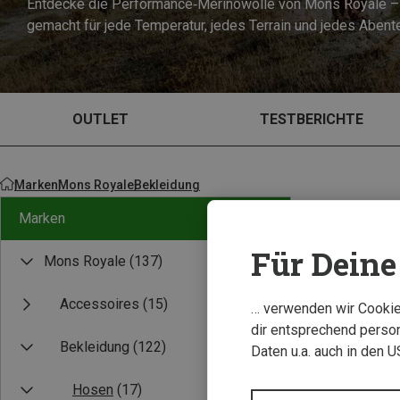
Entdecke die Performance‑Merinowolle von Mons Royale –
gemacht für jede Temperatur, jedes Terrain und jedes Abente
OUTLET
TESTBERICHTE
Marken
Mons Royale
Bekleidung
Marken
Für Deine 
Mons Royale
(137)
Accessoires
(15)
… verwenden wir Cookies
dir entsprechend person
Bekleidung
(122)
Daten u.a. auch in den 
Hosen
(17)