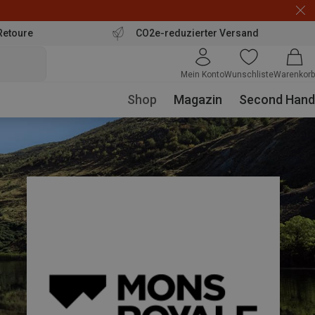
Retoure
CO2e-reduzierter Versand
Mein Konto
Wunschliste
Warenkorb
Shop
Magazin
Second Hand