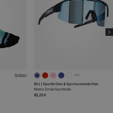
Größen
+11
|44|45|46
Bliz | Sportbrillen & Sportsonnenbrillen
Matrix Small Sportbrille
82,20 €