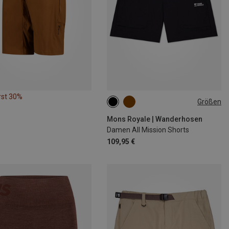
rst 30%
Größen
XS
S
Mons Royale | Wanderhosen
Damen All Mission Shorts
109,95 €