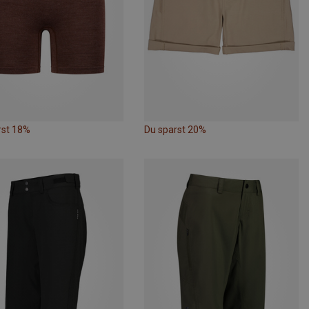
rst 18%
Du sparst 20%