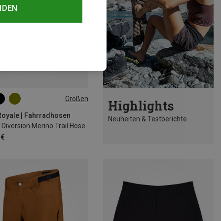
NDEN
Größen
Highlights
S
M
L
oyale | Fahrradhosen
Neuheiten & Testberichte
Diversion Merino Trail Hose
 €