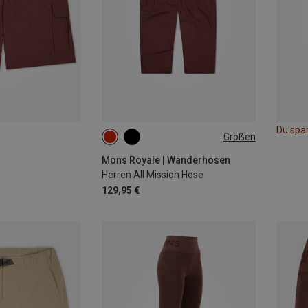
Du spa
Größen
S
M
L
XL
Mons Royale | Wanderhosen
Herren All Mission Hose
129,95 €