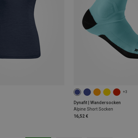
+3
35|36|37|38
39|40|41|42
43
Dynafit | Wandersocken
Alpine Short Socken
16,52 €