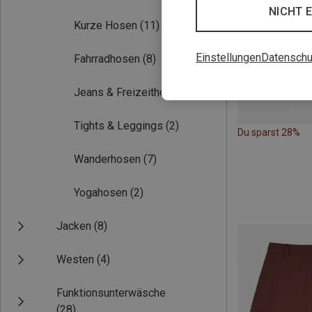
NICHT 
Kurze Hosen
(11)
Einstellungen
Datenschu
Fahrradhosen
(8)
Jeans & Freizeithosen
(7)
Tights & Leggings
(2)
Du sparst 28%
Wanderhosen
(7)
Yogahosen
(2)
Jacken
(8)
Westen
(4)
Funktionsunterwäsche
(28)