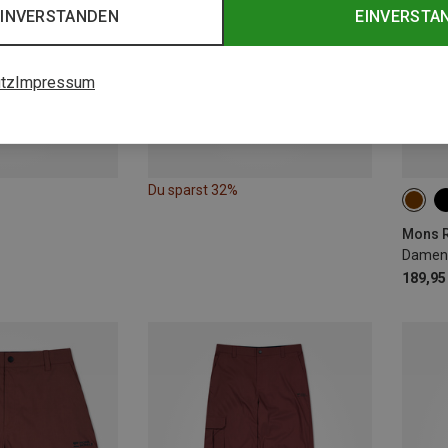
EINVERSTANDEN
EINVERSTA
tz
Impressum
Du sparst 32%
XS
Mons R
Damen 
189,95