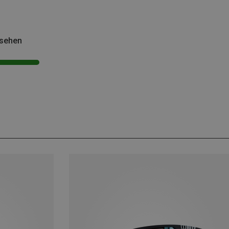
esehen