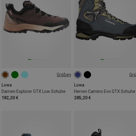
Größen
Gr
42.5
43.5
44.5
45
46
Lowa
Lowa
Damen Explorer GTX Low Schuhe
Herren Camino Evo GTX Schuhe
182,20 €
285,20 €