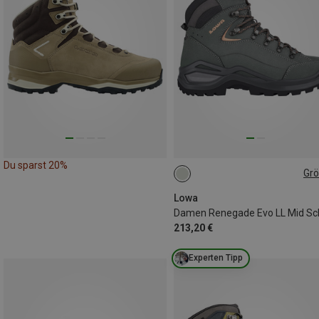
Du sparst 20%
Gr
Lowa
213,20 €
Experten Tipp