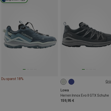
Du sparst 18%
Gr
Lowa
Herren Innox Evo II GTX Schuhe
159,95 €