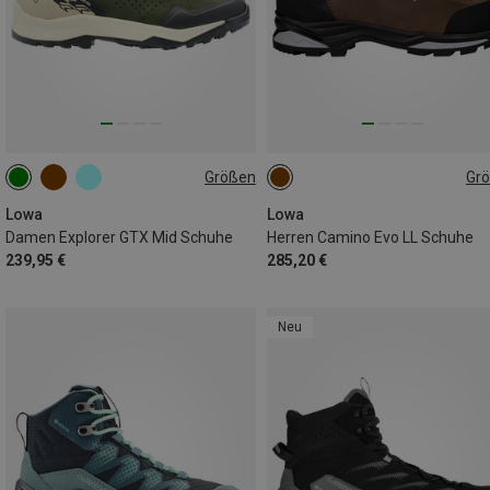
Größen
Gr
37
37.5
38
39
41
46.5
Lowa
Lowa
Damen Explorer GTX Mid Schuhe
Herren Camino Evo LL Schuhe
239,95 €
285,20 €
Neu