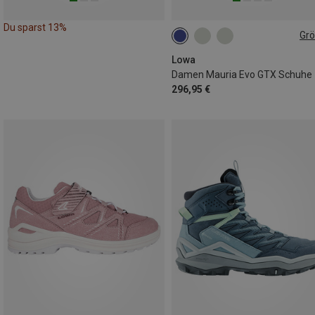
Du sparst 13%
Gr
37
37.5
38
Lowa
Damen Mauria Evo GTX Schuhe
296,95 €