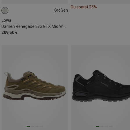
Du sparst 25%
Größen
37
37.5
38
39.5
41
Lowa
Damen Renegade Evo GTX Mid Wide Schuhe
209,50 €