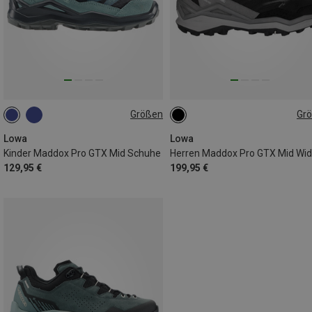
Größen
Gr
36
37
38
39
40
42
Lowa
Lowa
Kinder Maddox Pro GTX Mid Schuhe
129,95 €
199,95 €