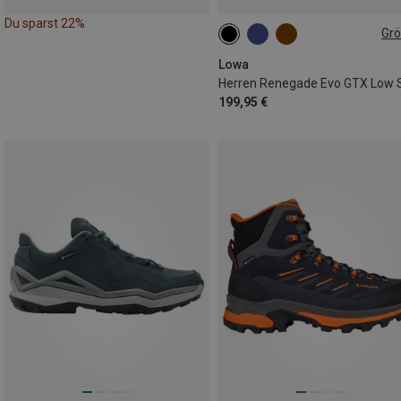
Du sparst 22%
Gr
Lowa
199,95 €