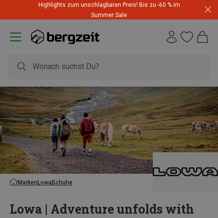
Highlights zum unschlagbaren Preis! Bis zu -60 % im
Summer Sale
Marken
Lowa
Schuhe
Lowa | Adventure unfolds with