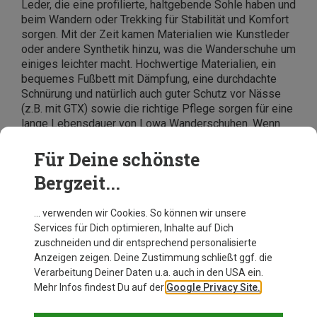
Leder, die eine profilierte, haltgebende Sohle haben und
beim Wandern oder Trekking für Stabilität und Komfort
sorgen. Mit der Zeit kamen Materialien wie Kunstleder
oder andere Synthetik hinzu, was die Wanderschuhe um
einiges leichter macht. Hochwertige Materialien, ein
bequemes Fußbett mit Dämpfung, eine durchdachte
Schnürung und natürlich auch guter Schutz vor Nässe
(z.B. mit GTX) sowie die richtige Pflege sorgen für eine
lange Lebensdauer von Lowa Wanderschuhen. Wenn
Du die Schuhe sehr intensiv nutzt, können viele
Modelle sogar mit einer neuen Sohle ausgestattet
Für Deine schönste
werden. Auf diese Weise begleiten Dich
Bergzeit...
Trekkingschuhe von Lowa viele Jahre auf
Wanderungen, Trekkingtouren und Hüttenabenteuern.
… verwenden wir Cookies. So können wir unsere
Services für Dich optimieren, Inhalte auf Dich
zuschneiden und dir entsprechend personalisierte
Anzeigen zeigen. Deine Zustimmung schließt ggf. die
Verarbeitung Deiner Daten u.a. auch in den USA ein.
Mehr Infos findest Du auf der
Google Privacy Site.