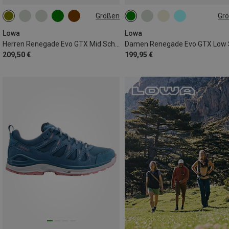
Größen
Gr
Lowa
Lowa
Herren Renegade Evo GTX Mid Schuhe
209,50 €
199,95 €