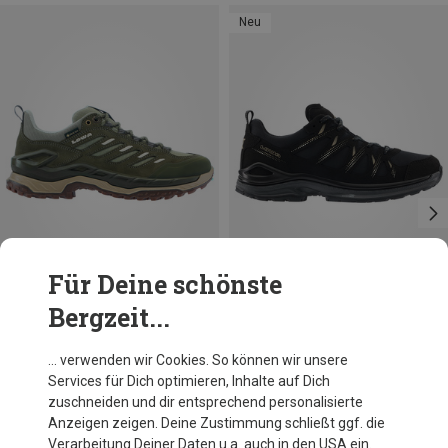
Neu
Für Deine schönste
Bergzeit...
Du sparst bis 28%
Größen
37
38
39
39.5
40
41
Lowa
… verwenden wir Cookies. So können wir unsere
Damen Innox Evo II GTX Schuhe
Services für Dich optimieren, Inhalte auf Dich
164,95 €
zuschneiden und dir entsprechend personalisierte
Anzeigen zeigen. Deine Zustimmung schließt ggf. die
Verarbeitung Deiner Daten u.a. auch in den USA ein.