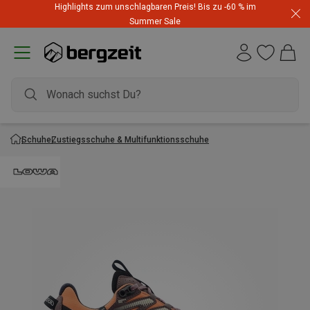
Highlights zum unschlagbaren Preis! Bis zu -60 % im
Summer Sale
Schuhe
Zustiegsschuhe & Multifunktionsschuhe