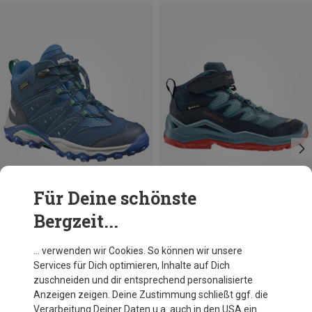
Für Deine schönste
Bergzeit...
Du sparst bis 12%
Größen
Lowa
… verwenden wir Cookies. So können wir unsere
Kinder Maddox Pro GTX Mid VC Schuhe
Services für Dich optimieren, Inhalte auf Dich
109,40 €
zuschneiden und dir entsprechend personalisierte
Anzeigen zeigen. Deine Zustimmung schließt ggf. die
Verarbeitung Deiner Daten u.a. auch in den USA ein.