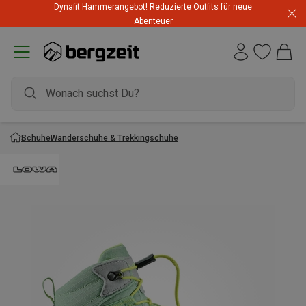
Dynafit Hammerangebot! Reduzierte Outfits für neue
Abenteuer
Schuhe
Wanderschuhe & Trekkingschuhe