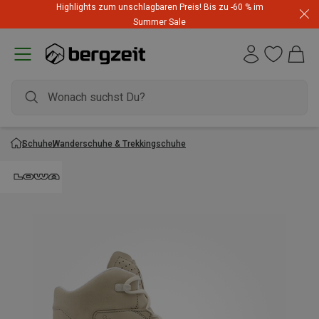
Highlights zum unschlagbaren Preis! Bis zu -60 % im
Summer Sale
Schuhe
Wanderschuhe & Trekkingschuhe