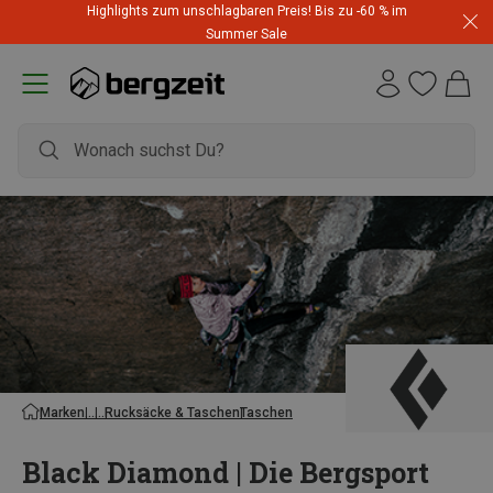
Highlights zum unschlagbaren Preis! Bis zu -60 % im
Summer Sale
Marken
Rucksäcke & Taschen
Taschen
Black Diamond | Die Bergsport