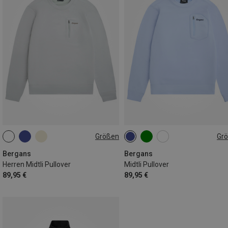
Größen
Gr
S
M
L
XL
XXL
XS
S
M
L
XL
Bergans
Bergans
Herren Midtli Pullover
Midtli Pullover
89,95 €
89,95 €