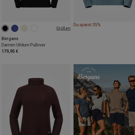
Du sparst 35%
Größen
XS
M
L
XL
Bergans
Damen Ulriken Pullover
179,95 €