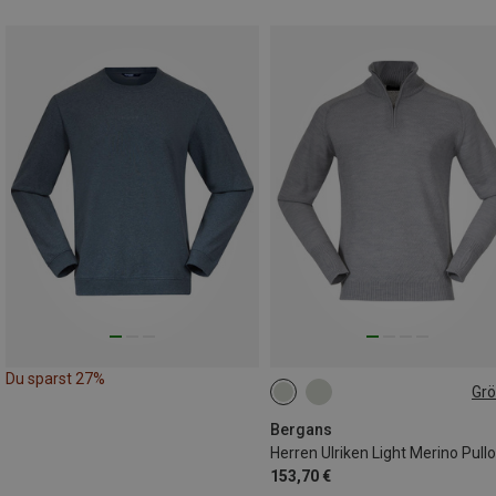
Du sparst 27%
Gr
L
Bergans
Herren Ulriken Light Merino Pull
153,70 €