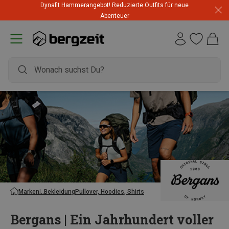
Dynafit Hammerangebot! Reduzierte Outfits für neue
Abenteuer
Marken
Bekleidung
Pullover, Hoodies, Shirts
Bergans | Ein Jahrhundert voller