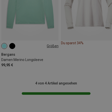
Du sparst 34%
Größen
XS
S
XL
Bergans
Damen Merino Longsleeve
99,95 €
4 von 4 Artikel angesehen