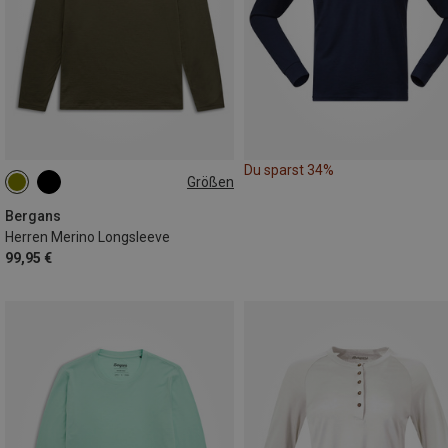
Du sparst 34%
Größen
S
M
L
Bergans
Herren Merino Longsleeve
99,95 €