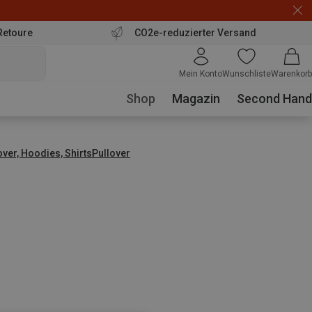
Retoure
CO2e-reduzierter Versand
Mein Konto
Wunschliste
Warenkorb
Shop
Magazin
Second Hand
over, Hoodies, Shirts
Pullover