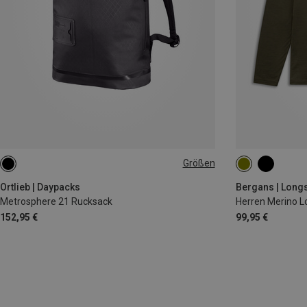
Größen
21L
S
M
L
Ortlieb | Daypacks
Bergans | Long
Metrosphere 21 Rucksack
Herren Merino L
152,95 €
99,95 €