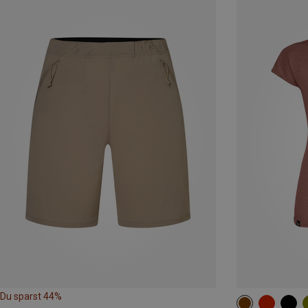
Du sparst 44%
XS
S
M