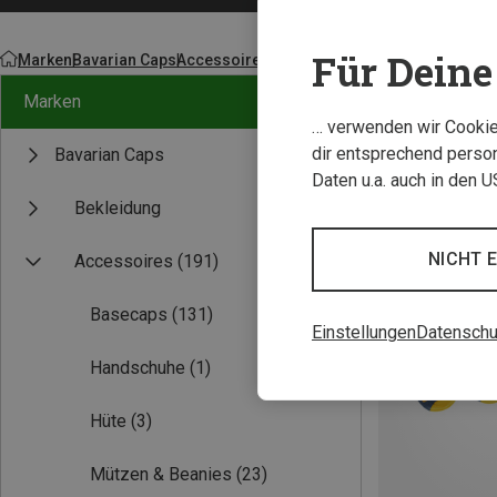
Für Deine 
Marken
Bavarian Caps
Accessoires
Sportsocken
Marken
… verwenden wir Cookies
dir entsprechend person
Bavarian Caps
Daten u.a. auch in den 
Bekleidung
NICHT 
Accessoires
(191)
Basecaps
(131)
Einstellungen
Datenschu
Handschuhe
(1)
Hüte
(3)
Mützen & Beanies
(23)