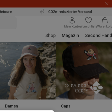
Retoure
CO2e-reduzierter Versand
Mein Konto
Wunschliste
Warenkorb
Shop
Magazin
Second Hand
Damen
Caps