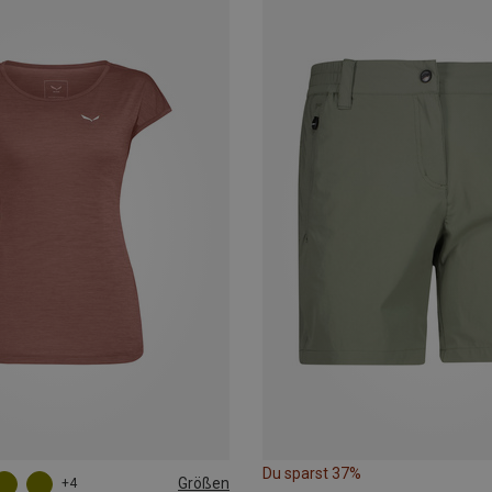
Du sparst 37%
Größen
+4
L
XL
XXL