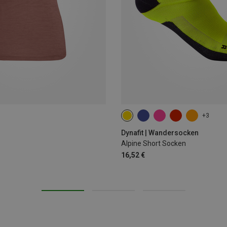
+3
35|36|37|38
39|40|41|42
43
Dynafit | Wandersocken
Alpine Short Socken
16,52 €