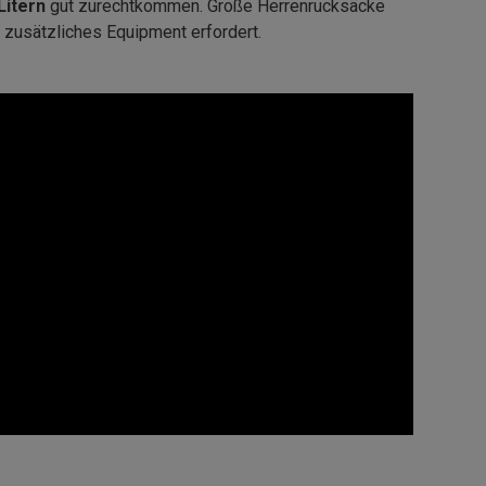
Litern
gut zurechtkommen. Große Herrenrucksäcke
zusätzliches Equipment erfordert.