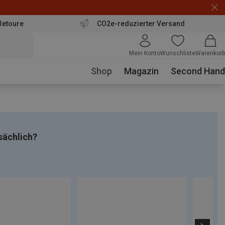
Retoure
CO2e-reduzierter Versand
Mein Konto
Wunschliste
Warenkorb
Shop
Magazin
Second Hand
sächlich?