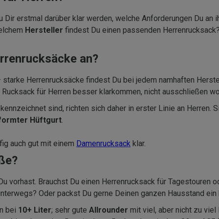
u Dir erstmal darüber klar werden, welche Anforderungen Du an i
welchem
Hersteller
findest Du einen passenden Herrenrucksack? 
errenrucksäcke an?
 starke Herrenrucksäcke findest Du bei jedem namhaften Herste
m Rucksack für Herren besser klarkommen, nicht ausschließen wo
ennzeichnet sind, richten sich daher in erster Linie an Herren. 
formter Hüftgurt
.
fig auch gut mit einem
Damenrucksack
klar.
öße?
s Du vorhast. Brauchst Du einen Herrenrucksack für Tagestouren 
ht unterwegs? Oder packst Du gerne Deinen ganzen Hausstand ein
on bei
10+ Liter
; sehr gute
Allrounder
mit viel, aber nicht zu vie