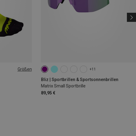
Größen
+11
|44|45|46
Bliz | Sportbrillen & Sportsonnenbrillen
Matrix Small Sportbrille
89,95 €