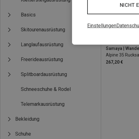
NICHT 
Basics
Einstellungen
Datenschu
Skitourenausrüstung
35+5L
Langlaufausrüstung
Samaya | Wande
Alpine 35 Rucks
Freerideausrüstung
267,20 €
Splitboardausrüstung
Schneeschuhe & Rodel
Telemarkausrüstung
Bekleidung
Schuhe