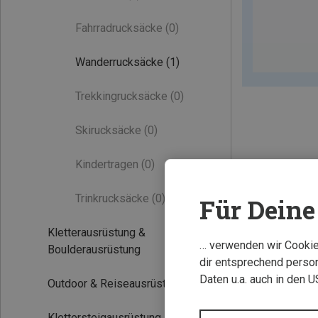
Fahrradrucksäcke
(0)
Wanderrucksäcke
(1)
Trekkingrucksäcke
(0)
Skirucksäcke
(0)
Kindertragen
(0)
Trinkrucksäcke
(0)
Für Deine 
Kletterausrüstung &
… verwenden wir Cookies
Boulderausrüstung
dir entsprechend person
Daten u.a. auch in den 
Outdoor & Reiseausrüstung
Klettersteigausrüstung