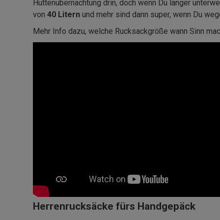
Hüttenübernachtung drin, doch wenn Du länger unterw
von
40 Litern
und mehr sind dann super, wenn Du wege
Mehr Info dazu, welche Rucksackgröße wann Sinn macht
Herrenrucksäcke fürs Handgepäck