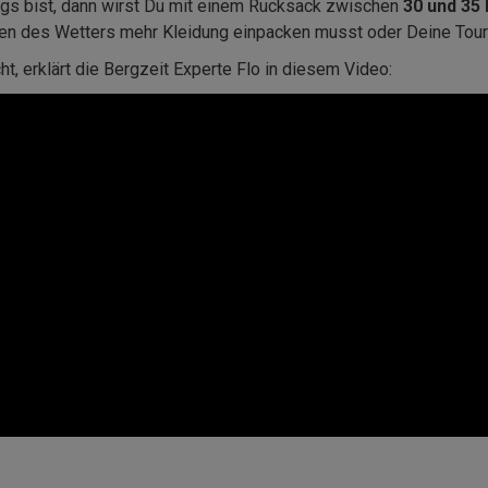
egs bist, dann wirst Du mit einem Rucksack zwischen
30 und 35 
n des Wetters mehr Kleidung einpacken musst oder Deine Tour 
, erklärt die Bergzeit Experte Flo in diesem Video: