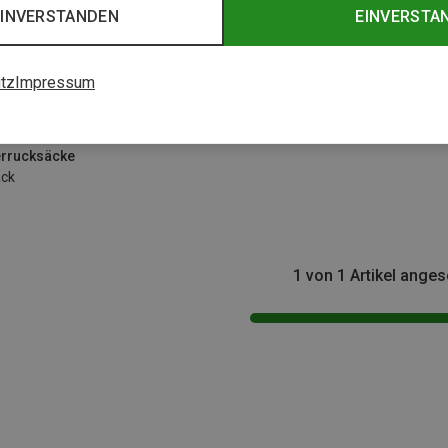
EINVERSTANDEN
EINVERSTA
tz
Impressum
Größen
rrucksäcke
ack
1 von 1 Artikel ange