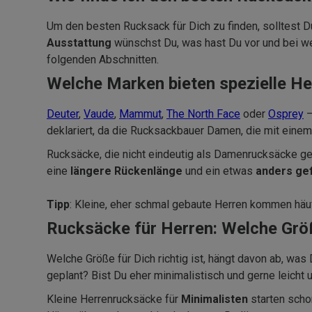
Um den besten Rucksack für Dich zu finden, solltest D
Ausstattung
wünschst Du, was hast Du vor und bei 
folgenden Abschnitten.
Welche Marken bieten spezielle H
Deuter
,
Vaude
,
Mammut
,
The North Face
oder
Osprey
–
deklariert, da die Rucksackbauer Damen, die mit eine
Rucksäcke, die nicht eindeutig als Damenrucksäcke gek
eine
längere Rückenlänge
und ein etwas
anders ge
Tipp
: Kleine, eher schmal gebaute Herren kommen häu
Rucksäcke für Herren: Welche Gr
Welche Größe für Dich richtig ist, hängt davon ab, wa
geplant? Bist Du eher minimalistisch und gerne leic
Kleine Herrenrucksäcke für
Minimalisten
starten sch