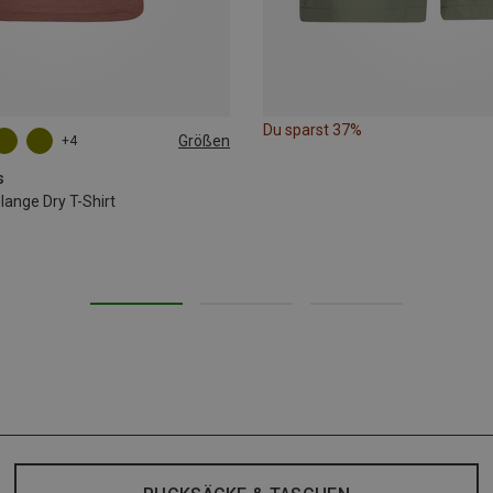
Du sparst 37%
Größen
+4
L
XL
XXL
s
nge Dry T-Shirt