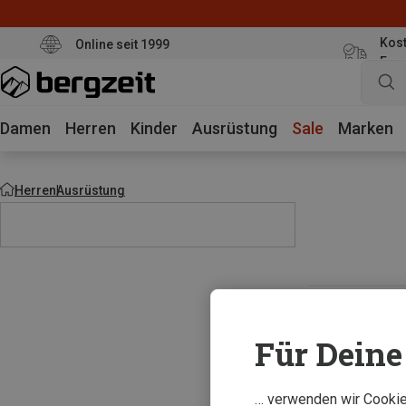
Kost
Online seit 1999
Eur
Damen
Herren
Kinder
Ausrüstung
Sale
Marken
Herren
Ausrüstung
Für Deine 
… verwenden wir Cookies