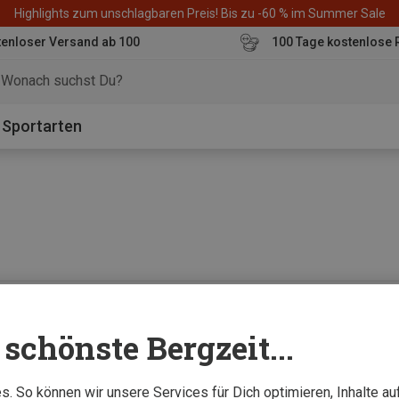
Highlights zum unschlagbaren Preis! Bis zu -60 % im Summer Sale
enloser Versand ab 100
100 Tage kostenlose 
o
Sportarten
0 von 0 Artikel ange
schönste Bergzeit...
. So können wir unsere Services für Dich optimieren, Inhalte a