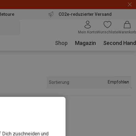
Retoure
CO2e-reduzierter Versand
Mein Konto
Wunschliste
Warenkorb
Shop
Magazin
Second Hand
Empfohlen
Sortierung
sehen
uf Dich zuschneiden und