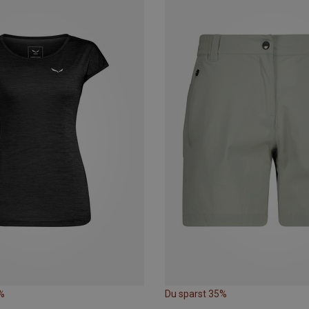
%
Du sparst 35%