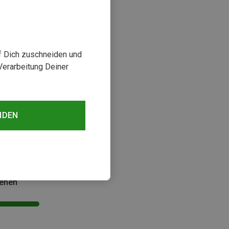
uf Dich zuschneiden und
Verarbeitung Deiner
Größen
NDEN
s | Reisetaschen
s Duffel 50L Tasche
 €
sehen