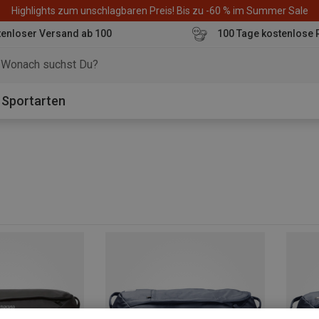
Highlights zum unschlagbaren Preis! Bis zu -60 % im Summer Sale
enloser Versand ab 100
100 Tage kostenlose 
o
Sportarten