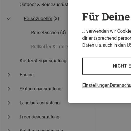
Outdoor & Reiseausrüstung
(3)
Für Deine 
Reisezubehör
(3)
… verwenden wir Cookies
Reisetaschen
(3)
dir entsprechend person
Daten u.a. auch in den 
Rollkoffer & Trolleys
(0)
Du sparst 29%
Klettersteigausrüstung
NICHT 
Basics
Einstellungen
Datenschu
Skitourenausrüstung
Langlaufausrüstung
Freerideausrüstung
Splitboardausrüstung