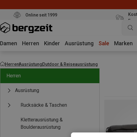
Kost
Online seit 1999
Eur
Damen
Herren
Kinder
Ausrüstung
Sale
Marken
Herren
Ausrüstung
Outdoor & Reiseausrüstung
Herren
Ausrüstung
Rucksäcke & Taschen
Kletterausrüstung &
Boulderausrüstung