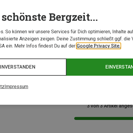
schönste Bergzeit...
. So können wir unsere Services für Dich optimieren, Inhalte a
alisierte Anzeigen zeigen. Deine Zustimmung schließt ggf. die 
USA ein. Mehr Infos findest Du auf der
Google Privacy Site.
Größen
75L
50L
EINVERSTANDEN
EINVERSTA
Bergans | Reisetaschen
Bergan
Kompass Duffel 75L Tasche
Kompas
129,95 €
119,95
tz
Impressum
3 von 3 Artikel ange