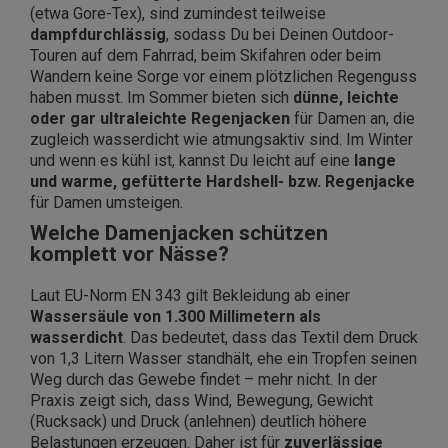
(etwa Gore-Tex), sind zumindest teilweise
dampfdurchlässig
, sodass Du bei Deinen Outdoor-
Touren auf dem Fahrrad, beim Skifahren oder beim
Wandern keine Sorge vor einem plötzlichen Regenguss
haben musst. Im Sommer bieten sich
dünne, leichte
oder gar ultraleichte Regenjacken
für Damen an, die
zugleich wasserdicht wie atmungsaktiv sind. Im Winter
und wenn es kühl ist, kannst Du leicht auf eine
lange
und warme, gefütterte Hardshell- bzw. Regenjacke
für Damen umsteigen.
Welche Damenjacken schützen
komplett vor Nässe?
Laut EU-Norm EN 343 gilt Bekleidung ab einer
Wassersäule von 1.300 Millimetern als
wasserdicht
. Das bedeutet, dass das Textil dem Druck
von 1,3 Litern Wasser standhält, ehe ein Tropfen seinen
Weg durch das Gewebe findet – mehr nicht. In der
Praxis zeigt sich, dass Wind, Bewegung, Gewicht
(Rucksack) und Druck (anlehnen) deutlich höhere
Belastungen erzeugen. Daher ist für
zuverlässige