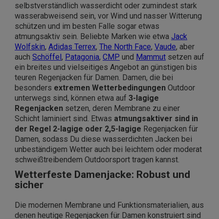
selbstverständlich wasserdicht oder zumindest stark
wasserabweisend sein, vor Wind und nasser Witterung
schützen und im besten Falle sogar etwas
atmungsaktiv sein. Beliebte Marken wie etwa
Jack
Wolfskin
,
Adidas Terrex
,
The North Face
,
Vaude
, aber
auch
Schöffel
,
Patagonia
,
CMP
und
Mammut
setzen auf
ein breites und vielseitiges Angebot an günstigen bis
teuren Regenjacken für Damen. Damen, die bei
besonders
extremen Wetterbedingungen
Outdoor
unterwegs sind, können etwa auf
3-lagige
Regenjacken
setzen, deren Membrane zu einer
Schicht laminiert sind. Etwas
atmungsaktiver sind in
der Regel 2-lagige oder 2,5-lagige
Regenjacken für
Damen, sodass Du diese wasserdichten Jacken bei
unbeständigem Wetter auch bei leichtem oder moderat
schweißtreibendem Outdoorsport tragen kannst.
Wetterfeste Damenjacke: Robust und
sicher
Die modernen Membrane und Funktionsmaterialien, aus
denen heutige Regenjacken für Damen konstruiert sind