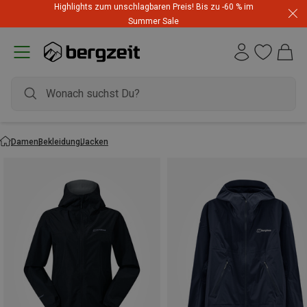
Highlights zum unschlagbaren Preis! Bis zu -60 % im
Summer Sale
Damen
Bekleidung
Jacken