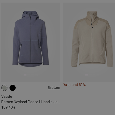
Du sparst 51%
Größen
XXS
XS
S
M
L
XL
Vaude
Damen Neyland Fleece II Hoodie Jacke
109,40 €