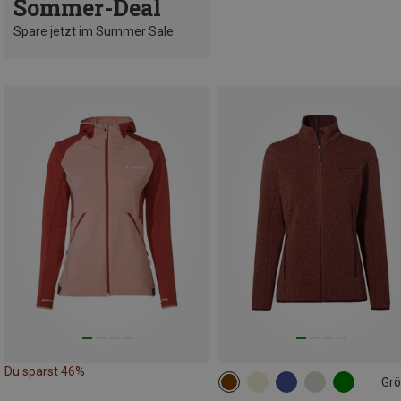
Sommer-Deal
Spare jetzt im Summer Sale
Du sparst 46%
Gr