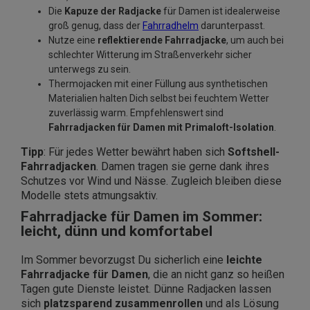
Die
Kapuze der Radjacke
für Damen ist idealerweise
groß genug, dass der
Fahrradhelm
darunterpasst.
Nutze eine
reflektierende Fahrradjacke
, um auch bei
schlechter Witterung im Straßenverkehr sicher
unterwegs zu sein.
Thermojacken mit einer Füllung aus synthetischen
Materialien halten Dich selbst bei feuchtem Wetter
zuverlässig warm. Empfehlenswert sind
Fahrradjacken für Damen mit Primaloft-Isolation
.
Tipp
: Für jedes Wetter bewährt haben sich
Softshell-
Fahrradjacken
. Damen tragen sie gerne dank ihres
Schutzes vor Wind und Nässe. Zugleich bleiben diese
Modelle stets atmungsaktiv.
Fahrradjacke für Damen im Sommer:
leicht, dünn und komfortabel
Im Sommer bevorzugst Du sicherlich eine
leichte
Fahrradjacke für Damen
, die an nicht ganz so heißen
Tagen gute Dienste leistet. Dünne Radjacken lassen
sich
platzsparend zusammenrollen
und als Lösung