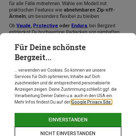
für alle Fälle mitnehmen. Wähle ein Modell mit
praktischen Features wie
abnehmbaren Zip-off-
Ärmeln
, um besonders flexibel zu bleiben.
Ob
Vaude
,
Protective
oder
Endura
, bei Bergzeit
entdeckst Du hochwertige Radjacken von namhaften
Marken für Damen zum günstigen Preis. Shoppe jetzt
unsere Top-Bike-Styles.
Für Deine schönste
Bergzeit...
… verwenden wir Cookies. So können wir unsere
Services für Dich optimieren, Inhalte auf Dich
zuschneiden und dir entsprechend personalisierte
Anzeigen zeigen. Deine Zustimmung schließt ggf. die
Verarbeitung Deiner Daten u.a. auch in den USA ein.
Mehr Infos findest Du auf der
Google Privacy Site.
EINVERSTANDEN
NICHT EINVERSTANDEN