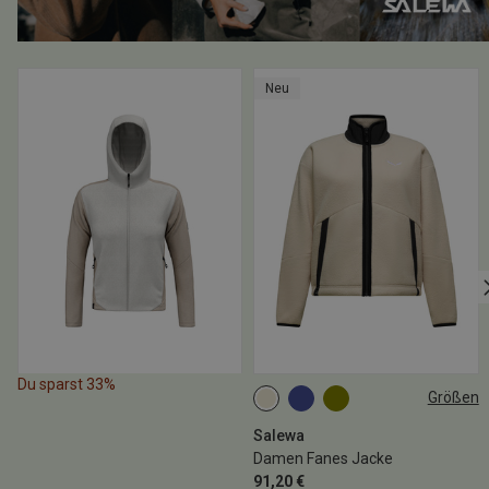
Neu
Du sparst 33%
Größen
S
M
L
XL
Salewa
Damen Fanes Jacke
91,20 €