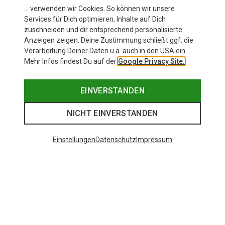
48 von 80 Artikel angesehen
… verwenden wir Cookies. So können wir unsere
Services für Dich optimieren, Inhalte auf Dich
zuschneiden und dir entsprechend personalisierte
Anzeigen zeigen. Deine Zustimmung schließt ggf. die
Verarbeitung Deiner Daten u.a. auch in den USA ein.
MEHR ARTIKEL ANZEIGEN
Mehr Infos findest Du auf der
Google Privacy Site.
EINVERSTANDEN
Ähnliche wie zuletzt gesehen
NICHT EINVERSTANDEN
Einstellungen
Datenschutz
Impressum