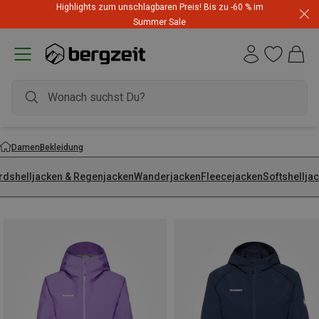
Highlights zum unschlagbaren Preis! Bis zu -60 % im
Summer Sale
Damen
Bekleidung
rdshelljacken & Regenjacken
Wanderjacken
Fleecejacken
Softshellja