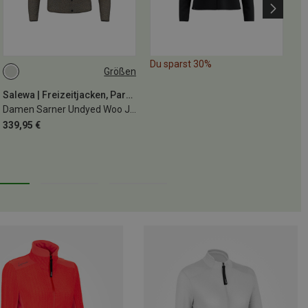
Du sparst 30%
Größen
Salewa | Freizeitjacken, Parkas
Damen Sarner Undyed Woo Jacke
339,95 €
25