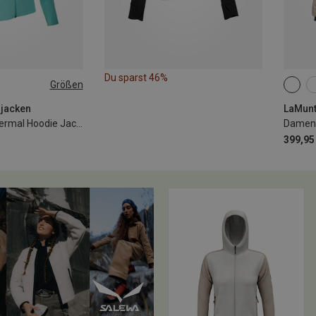
Du sparst 46%
Größen
L
XL
XS
XXL
rjacken
LaMunt
Damen Violet Thermal Hoodie Jacke
399,95