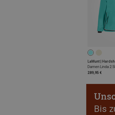
XS
S
M
XXL
Damen Linda 2.5l
289,95 €
Unsc
Bis 