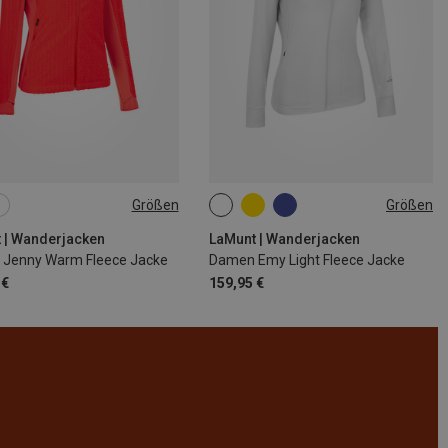
Größen
Größen
S
M
L
XL
XS
S
M
L
XL
XXL
 | Wanderjacken
LaMunt | Wanderjacken
Jenny Warm Fleece Jacke
Damen Emy Light Fleece Jacke
 €
159,95 €