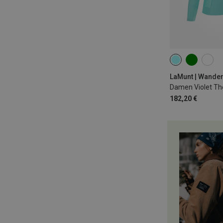
XS
S
M
XXL
LaMunt | Wande
182,20 €