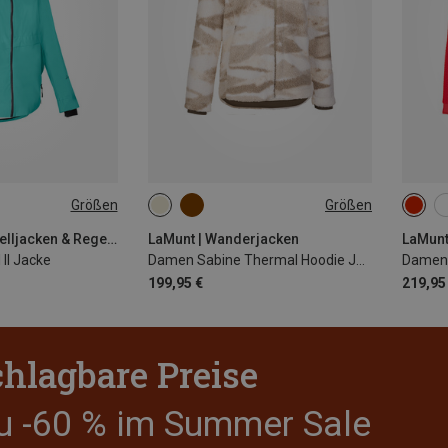
Größen
Größen
L
XL
XS
S
M
L
XL
XS
XXL
XXL
LaMunt | Hardshelljacken & Regenjacken
LaMunt | Wanderjacken
LaMunt
 II Jacke
Damen Sabine Thermal Hoodie Jacke
Damen 
199,95 €
219,95
hlagbare Preise
zu -60 % im Summer Sale