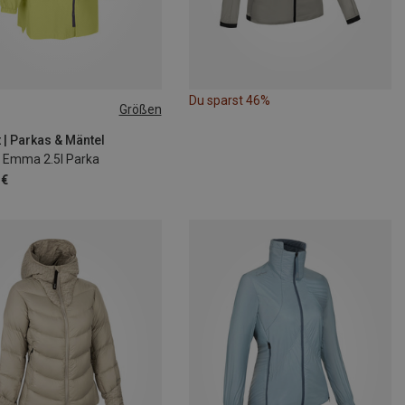
Du sparst 46%
Größen
SIZE
 | Parkas & Mäntel
Emma 2.5l Parka
 €