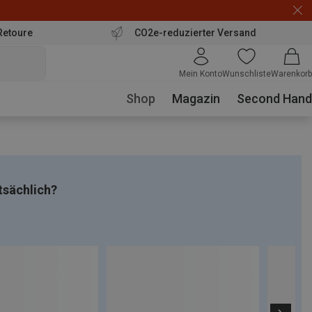
Retoure
CO2e-reduzierter Versand
Mein Konto
Wunschliste
Warenkorb
Shop
Magazin
Second Hand
tsächlich?