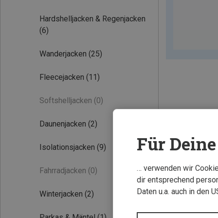
Hardshelljacken & Regenjacken
(6)
Wanderjacken
(25)
Fleecejacken
(11)
Softshelljacken
(0)
Daunenjacken
(2)
Neu
Für Deine 
Isolationsjacken
(9)
… verwenden wir Cookies
Fahrradjacken
(0)
dir entsprechend person
Daten u.a. auch in den 
Winterjacken
(2)
Parkas & Mäntel
(1)