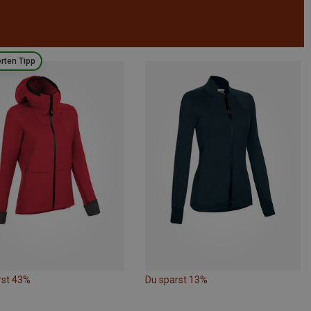
rten Tipp
rst 43%
Du sparst 13%