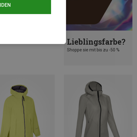
NDEN
rst 28%
Lieblingsfarbe?
Shoppe sie mit bis zu -50 %