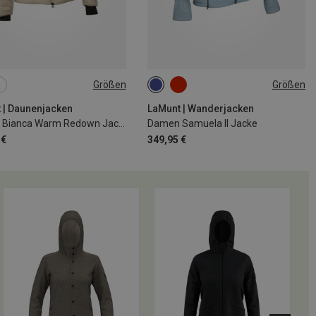
Größen
Größen
S
M
L
XL
XS
S
M
L
XL
XXL
 | Daunenjacken
LaMunt | Wanderjacken
Damen Bianca Warm Redown Jacke
Damen Samuela II Jacke
 €
349,95 €