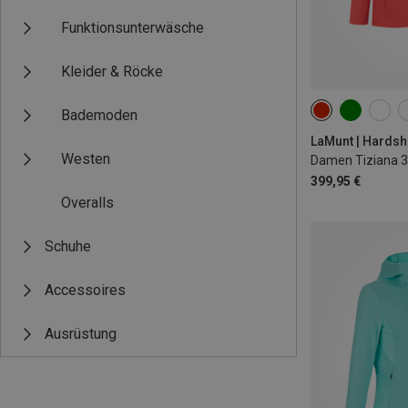
Funktionsunterwäsche
Kleider & Röcke
Bademoden
XS
S
M
Westen
Damen Tiziana 3
399,95 €
Overalls
Schuhe
Accessoires
Ausrüstung