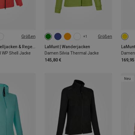
Größen
Größen
+1
L
XL
XS
S
M
L
XL
ONE 
XXL
LaMunt | Hardshelljacken & Regenjacken
LaMunt | Wanderjacken
LaMunt
l WP Shell Jacke
Damen Silvia Thermal Jacke
Damen 
145,80 €
169,95
Neu