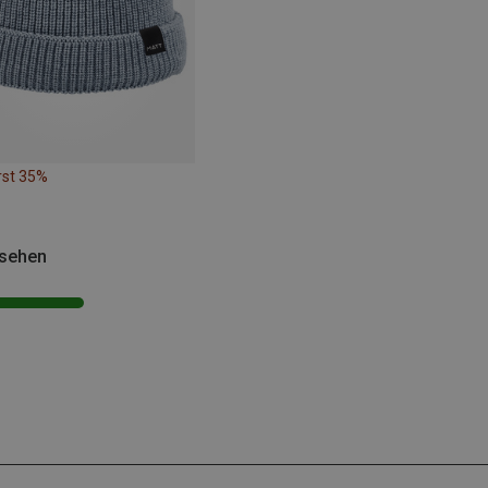
rst 35%
esehen