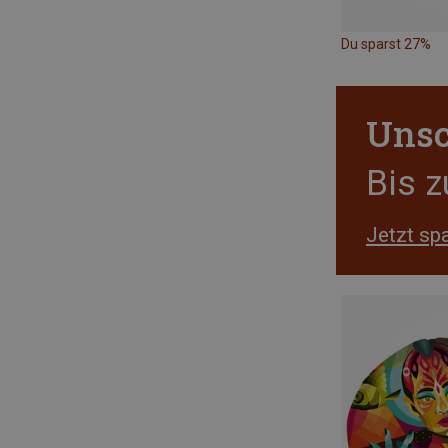
Du sparst 27%
Unsc
Bis 
Jetzt sp