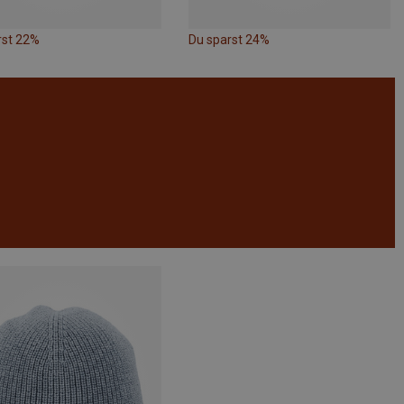
rst 22%
Du sparst 24%