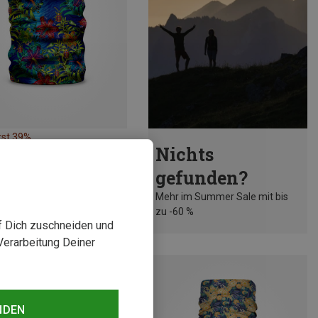
rst 39%
Nichts
gefunden?
Mehr im Summer Sale mit bis
zu -60 %
uf Dich zuschneiden und
Verarbeitung Deiner
NDEN