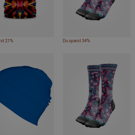
rst 21%
Du sparst 34%