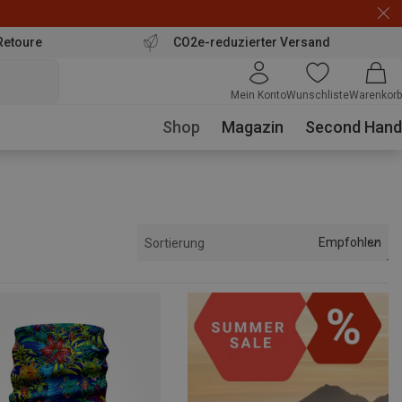
Retoure
CO2e-reduzierter Versand
Mein Konto
Wunschliste
Warenkorb
Shop
Magazin
Second Hand
Empfohlen
Sortierung