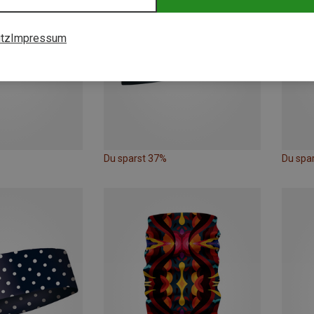
tz
Impressum
Du sparst 37%
Du spa