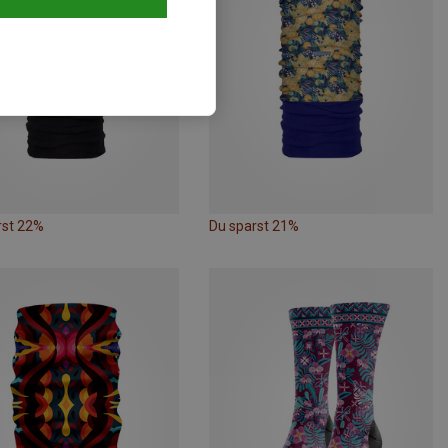
rst 22%
Du sparst 21%