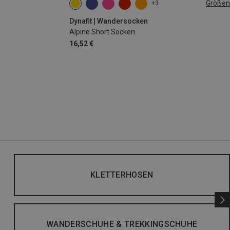
Größen
+3
35|36|37|38
39|40|41|42
43|44|45|46
Dynafit | Wandersocken
Alpine Short Socken
16,52 €
KLETTERHOSEN
WANDERSCHUHE & TREKKINGSCHUHE