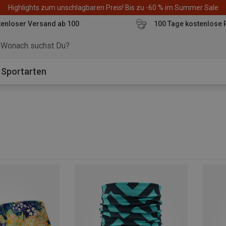
Highlights zum unschlagbaren Preis! Bis zu -60 % im Summer Sale
enloser Versand ab 100
100 Tage kostenlose 
o
Sportarten