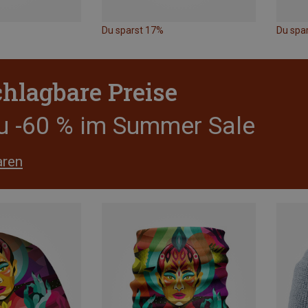
Du sparst 17%
Du spa
hlagbare Preise
zu -60 % im Summer Sale
aren