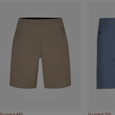
Du sparst 44%
Du sparst 26%