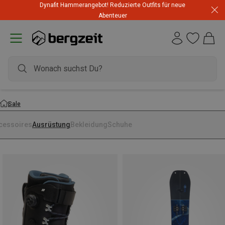
Dynafit Hammerangebot! Reduzierte Outfits für neue
Abenteuer
Sale
cessoires
Ausrüstung
Bekleidung
Schuhe