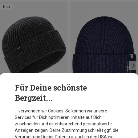
Neu
Für Deine schönste
Bergzeit...
Du sparst 30%
Größen
ONE SIZE
Salewa
… verwenden wir Cookies. So können wir unsere
Re-Zebru Knit Mütze
Services für Dich optimieren, Inhalte auf Dich
45,46 €
zuschneiden und dir entsprechend personalisierte
Anzeigen zeigen. Deine Zustimmung schließt ggf. die
Verarbeitung Deiner Daten u.a. auch in den USA ein.