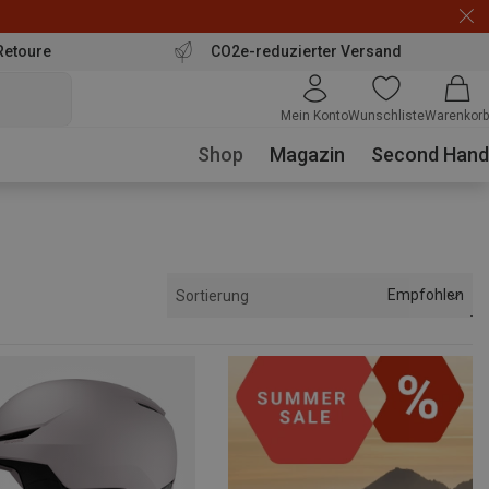
Retoure
CO2e-reduzierter Versand
Mein Konto
Wunschliste
Warenkorb
Shop
Magazin
Second Hand
Empfohlen
Sortierung