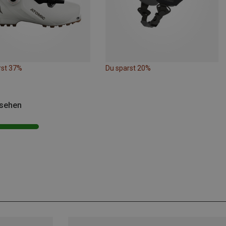
rst 37%
Du sparst 20%
esehen