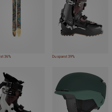
rst 36%
Du sparst 39%