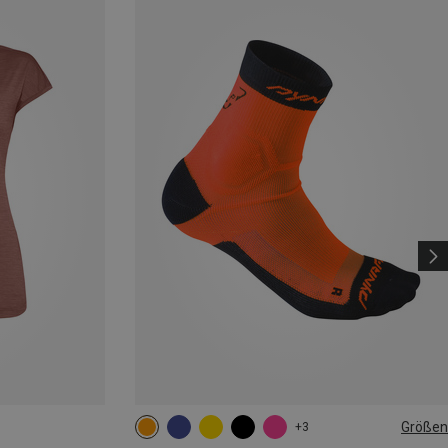
Größen
+3
35|36|37|38
39|40|41|42
43|44|45|46