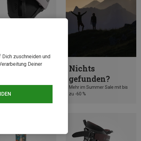
uf Dich zuschneiden und
rst 16%
Verarbeitung Deiner
Nichts
gefunden?
Mehr im Summer Sale mit bis
NDEN
zu -60 %