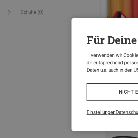
Schuhe
(0)
Für Deine 
… verwenden wir Cookies
Du sparst 22%
dir entsprechend person
Daten u.a. auch in den 
NICHT 
Einstellungen
Datenschu