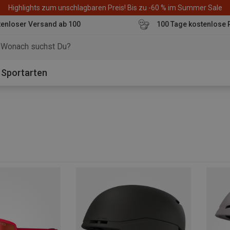
Highlights zum unschlagbaren Preis! Bis zu -60 % im Summer Sale
enloser Versand ab 100
100 Tage kostenlose 
o
Sportarten