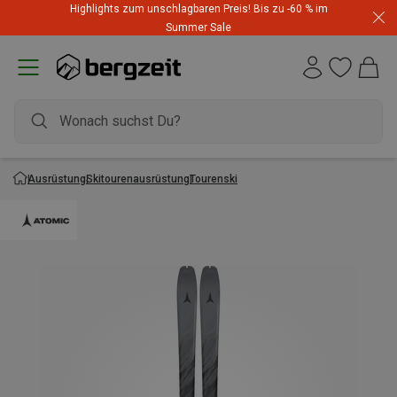
Highlights zum unschlagbaren Preis! Bis zu -60 % im
Summer Sale
Ausrüstung
Skitourenausrüstung
Tourenski