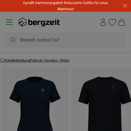
Highlights zum unschlagbaren Preis! Bis zu -60 % im
Summer Sale
Sale
Bekleidung
Pullover, Hoodies, Shirts