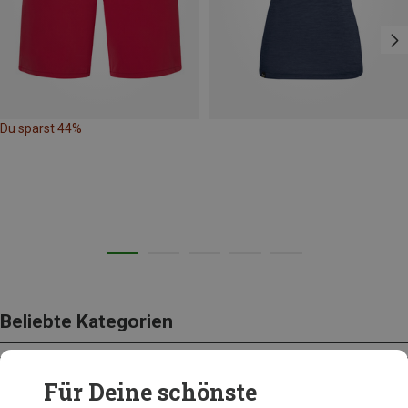
Du sparst 44%
Beliebte Kategorien
Für Deine schönste
BEKLEIDUNG