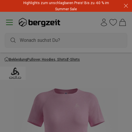
Highlights zum unschlagbaren Preis! Bis zu -60 % im
Summer Sale
Bekleidung
Pullover, Hoodies, Shirts
T-Shirts