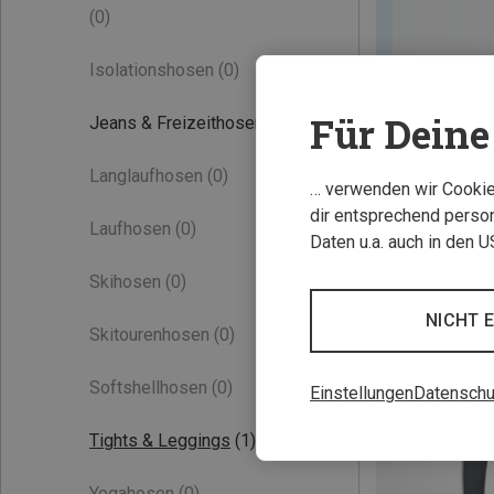
(0)
Isolationshosen
(0)
Für Deine 
Jeans & Freizeithosen
(40)
Langlaufhosen
(0)
… verwenden wir Cookies
dir entsprechend person
Laufhosen
(0)
Daten u.a. auch in den 
Skihosen
(0)
NICHT 
Skitourenhosen
(0)
Softshellhosen
(0)
Einstellungen
Datenschu
Tights & Leggings
(1)
Yogahosen
(0)