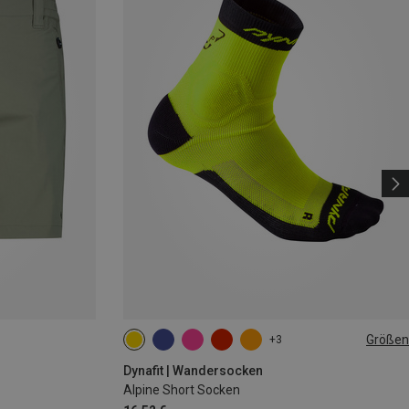
Größen
+3
35|36|37|38
39|40|41|42
43|44|45|46
Dynafit | Wandersocken
Alpine Short Socken