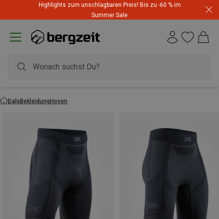
Highlights zum unschlagbaren Preis! Bis zu -60 % im
Summer Sale
Sale
Bekleidung
Hosen