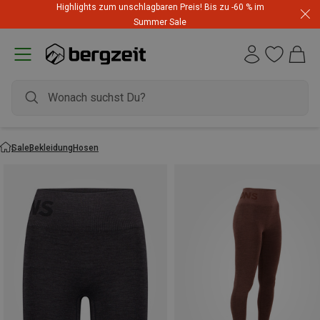
Highlights zum unschlagbaren Preis! Bis zu -60 % im
Summer Sale
Sale
Bekleidung
Hosen