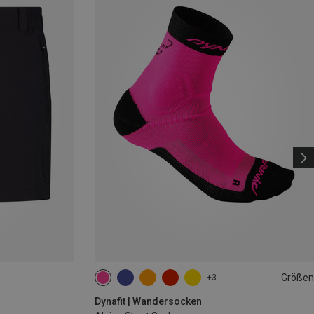
Größen
+3
35|36|37|38
39|40|41|42
43|44|45|46
Dynafit | Wandersocken