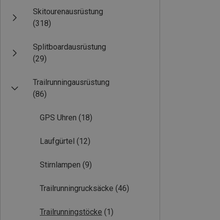
Skitourenausrüstung
(318)
Splitboardausrüstung
(29)
Trailrunningausrüstung
(86)
GPS Uhren
(18)
Laufgürtel
(12)
Stirnlampen
(9)
Trailrunningrucksäcke
(46)
Trailrunningstöcke
(1)