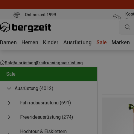
Kost
Online seit 1999
Eur
Damen
Herren
Kinder
Ausrüstung
Sale
Marken
Sale
Ausrüstung
Trailrunningausrüstung
Sale
Ausrüstung
(4012)
Fahrradausrüstung
(691)
Freerideausrüstung
(274)
Hochtour & Eisklettern