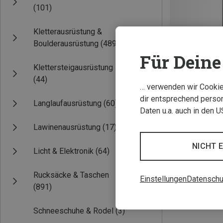
(101)
Kletterausrüstung &
Boulderausrüstung
(489)
Für Deine 
Klettersteigausrüstung
(44)
… verwenden wir Cookies
Du sparst 27%
dir entsprechend person
Langlaufausrüstung
(60)
Daten u.a. auch in den 
Lawinenausrüstung
(17)
NICHT 
Licht & Elektronik
(64)
Rucksäcke & Taschen
Einstellungen
Datenschu
(891)
Schneeschuhe & Rodel
(3)