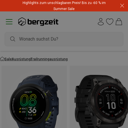
Highlights zum unschlagbaren Preis! Bis zu -60 % im
Summer Sale
Sale
Ausrüstung
Trailrunningausrüstung