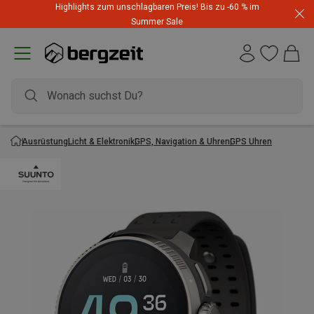
Highlights zum unschlagbaren Preis! Bis zu -60 % im
Summer Sale
Ausrüstung
Licht & Elektronik
GPS, Navigation & Uhren
GPS Uhren