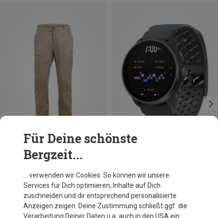
Für Deine schönste
Bergzeit...
Größen
S
M
L
XL
Peak Performance
Suunto
… verwenden wir Cookies. So können wir unsere
Herren Iconiq Hose
Suunto Race S Titanium GPS Uhr
Services für Dich optimieren, Inhalte auf Dich
129,95 €
449,95 €
zuschneiden und dir entsprechend personalisierte
Anzeigen zeigen. Deine Zustimmung schließt ggf. die
Verarbeitung Deiner Daten u.a. auch in den USA ein.