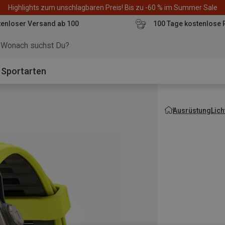
Highlights zum unschlagbaren Preis! Bis zu -60 % im Summer Sale
enloser Versand ab 100
100 Tage kostenlose 
o
Sportarten
Ausrüstung
Lich