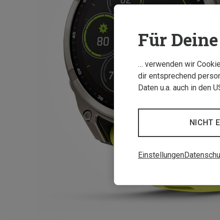
Für Deine 
… verwenden wir Cookies
dir entsprechend person
Daten u.a. auch in den 
NICHT 
Einstellungen
Datenschu