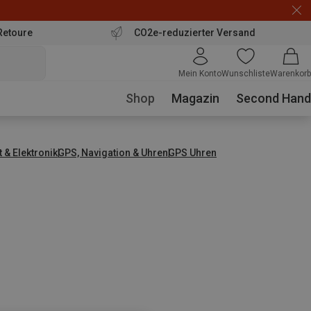
Retoure
CO2e-reduzierter Versand
Mein Konto
Wunschliste
Warenkorb
Shop
Magazin
Second Hand
t & Elektronik
GPS, Navigation & Uhren
GPS Uhren