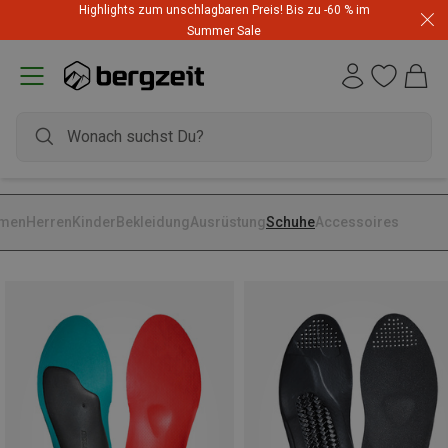
Highlights zum unschlagbaren Preis! Bis zu -60 % im
Summer Sale
men
Herren
Kinder
Bekleidung
Ausrüstung
Schuhe
Accessoires