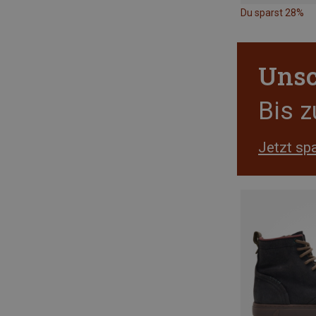
Du sparst 28%
Unsc
Bis 
Jetzt sp