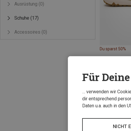
Ausrüstung
(0)
Schuhe
(17)
Accessoires
(0)
Du sparst 50%
Für Deine 
… verwenden wir Cookies
dir entsprechend person
Daten u.a. auch in den 
NICHT 