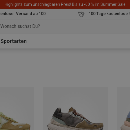
Highlights zum unschlagbaren Preis! Bis zu -60 % im Summer Sale
enloser Versand ab 100
100 Tage kostenlose 
o
Sportarten