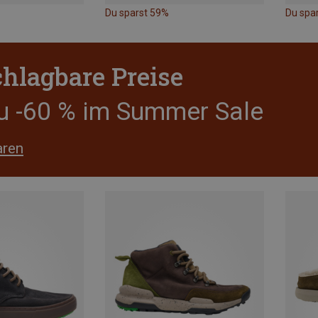
Du sparst 59%
Du spa
hlagbare Preise
zu -60 % im Summer Sale
aren