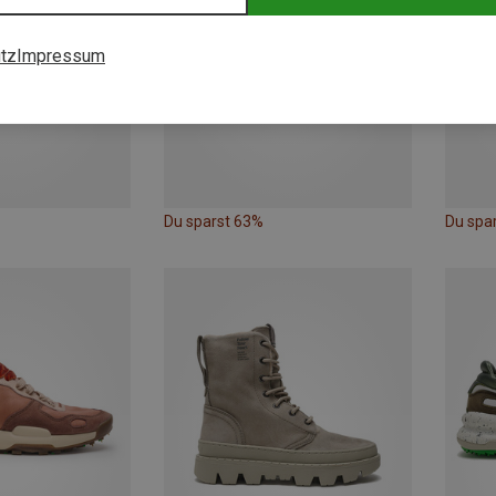
tz
Impressum
Du sparst 63%
Du spa