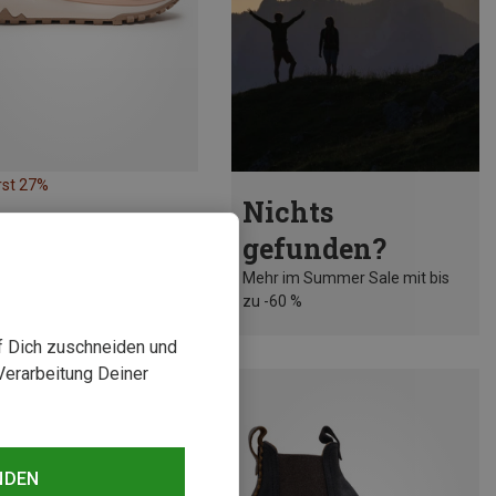
rst 27%
Nichts
gefunden?
Mehr im Summer Sale mit bis
zu -60 %
uf Dich zuschneiden und
Verarbeitung Deiner
NDEN