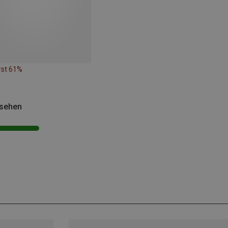
rst 61%
esehen