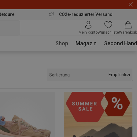
Retoure
CO2e-reduzierter Versand
Mein Konto
Wunschliste
Warenkorb
Shop
Magazin
Second Hand
Empfohlen
Sortierung