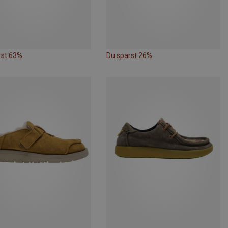
rst 63%
Du sparst 26%