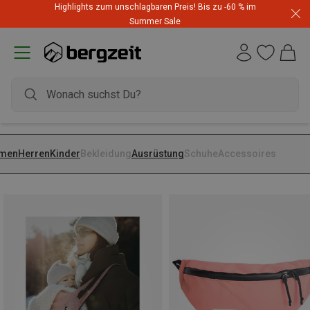
Highlights zum unschlagbaren Preis! Bis zu -60 % im
Summer Sale
men
Herren
Kinder
Bekleidung
Ausrüstung
Schuhe
Accessoires