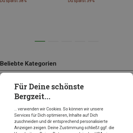
Du sparst 38%
Du sparst 39%
Beliebte Kategorien
Für Deine schönste
BEKLEIDUNG
Bergzeit...
… verwenden wir Cookies. So können wir unsere
Services für Dich optimieren, Inhalte auf Dich
zuschneiden und dir entsprechend personalisierte
Anzeigen zeigen. Deine Zustimmung schließt ggf. die