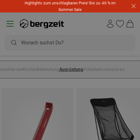
Highlights zum unschlagbaren Preis! Bis zu -60 % im
Summer Sale
men
Herren
Kinder
Bekleidung
Ausrüstung
Schuhe
Accessoires