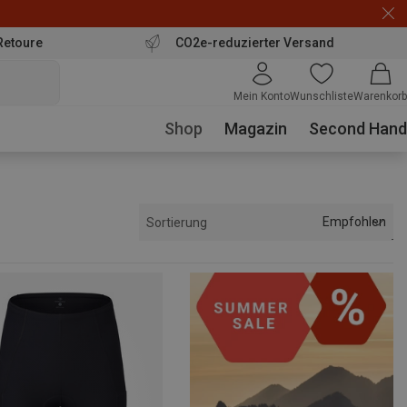
Retoure
CO2e-reduzierter Versand
Mein Konto
Wunschliste
Warenkorb
Shop
Magazin
Second Hand
Empfohlen
Sortierung