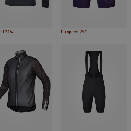
rst 24%
Du sparst 25%