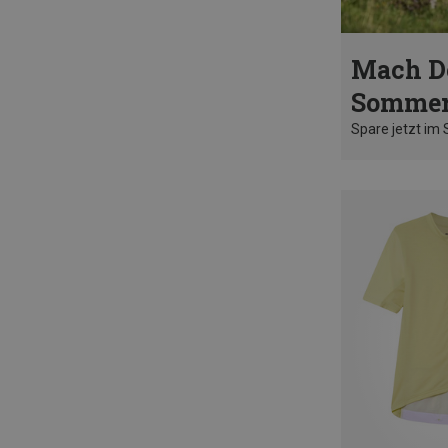
Mach D
Sommer
Spare jetzt im