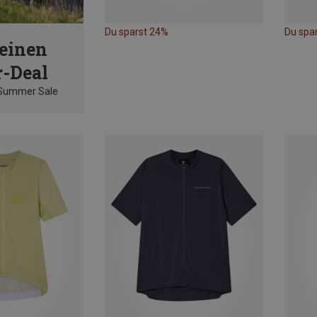
Du sparst 24%
Du spa
einen
-Deal
 Summer Sale