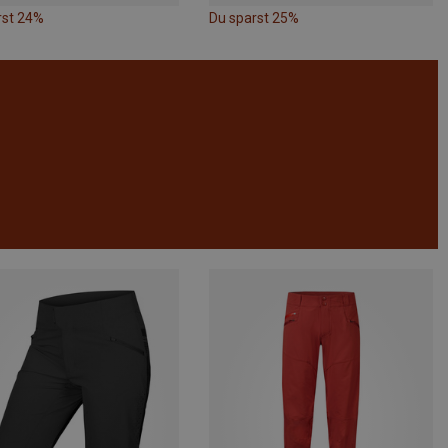
rst 24%
Du sparst 25%