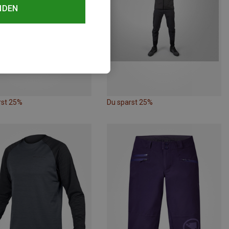
NDEN
rst 25%
Du sparst 25%