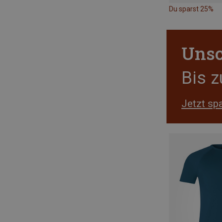
Du sparst 25%
Unsc
Bis 
Jetzt sp