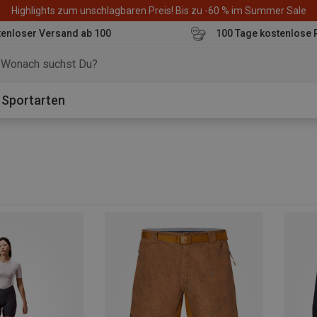
Highlights zum unschlagbaren Preis! Bis zu -60 % im Summer Sale
enloser Versand ab 100
100 Tage kostenlose 
o
Sportarten