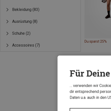
Bekleidung
(83)
Ausrüstung
(8)
Schuhe
(2)
Du sparst 25%
Accessoires
(7)
Für Deine 
… verwenden wir Cookies
dir entsprechend person
Daten u.a. auch in den 