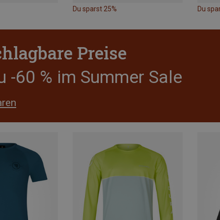
Du sparst 25%
Du spa
hlagbare Preise
zu -60 % im Summer Sale
aren