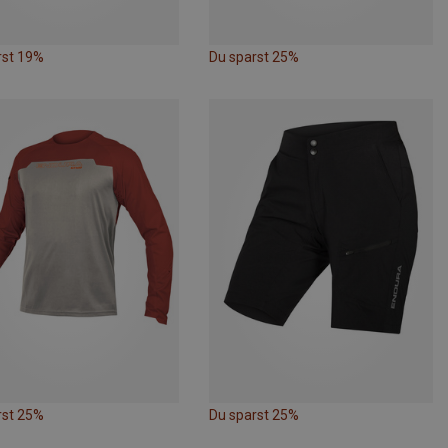
rst 19%
Du sparst 25%
rst 25%
Du sparst 25%