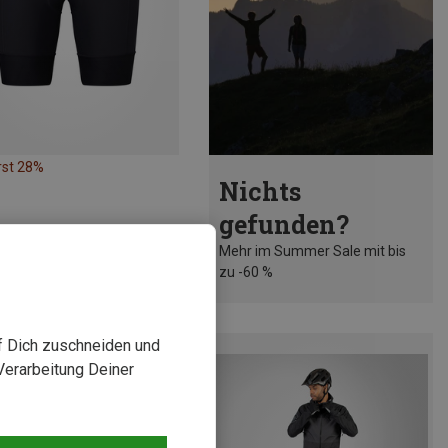
rst 28%
Nichts
gefunden?
Mehr im Summer Sale mit bis
zu -60 %
uf Dich zuschneiden und
Verarbeitung Deiner