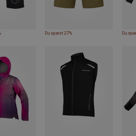
%
Du sparst 27%
Du spa