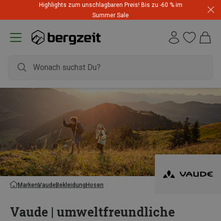
Highlights zum unschlagbaren Preis! Bis zu -60 % im
Summer Sale
Marken
Vaude
Bekleidung
Hosen
Vaude | umweltfreundliche