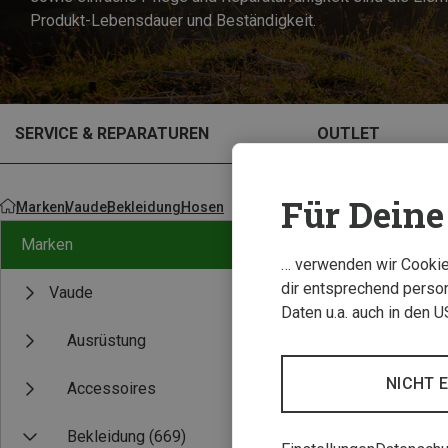
Produkt-Lebensdauer und Beständigkeit.
SERVICE & REPARATUREN
OUTLET
Für Deine 
Marken
Vaude
Bekleidung
Hosen
Marken
… verwenden wir Cookies
dir entsprechend person
Vaude
Daten u.a. auch in den 
Ausrüstung
NICHT 
Accessoires
Bekleidung
(669)