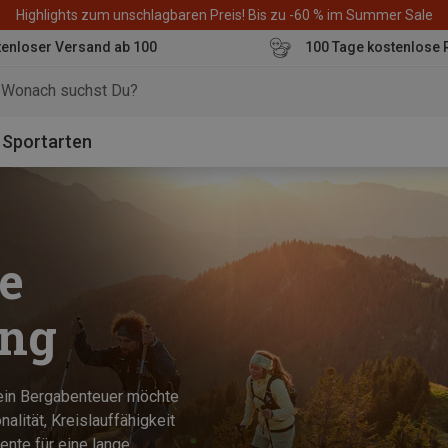
Highlights zum unschlagbaren Preis! Bis zu -60 % im Summer Sale
enloser Versand ab 100
100 Tage kostenlose 
o
Sportarten
e
ung
Dein Bergabenteuer möchte
alität, Kreislauffähigkeit
ente für eine lange