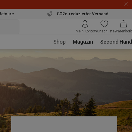
Retoure
CO2e-reduzierter Versand
Mein Konto
Wunschliste
Warenkorb
Shop
Magazin
Second Hand