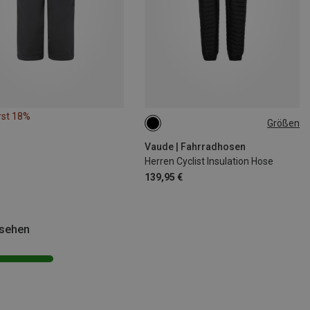
rst 18%
Größen
M
L
XXL
Vaude | Fahrradhosen
Herren Cyclist Insulation Hose
139,95 €
esehen