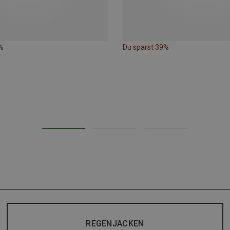
%
Du sparst 39%
REGENJACKEN