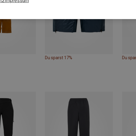
tz
Impressum
Du sparst 17%
Du spa