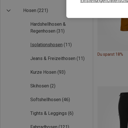
Einstellungen
Datenschu
Hosen
(221)
Hardshellhosen &
Regenhosen
(31)
Isolationshosen
(11)
Du sparst 18%
Jeans & Freizeithosen
(11)
Kurze Hosen
(93)
Skihosen
(2)
Softshellhosen
(46)
Tights & Leggings
(6)
Fahrradhosen
(121)