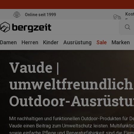
Kost
Online seit 1999
Eur
Damen
Herren
Kinder
Ausrüstung
Sale
Marken
Vaude |
umweltfreundlich
Outdoor-Ausrüst
Mit nachhaltigen und funktionellen Outdoor-Produkten für 
Vaude einen Beitrag zum Umweltschutz leisten. Multifunktion
sowie einfache Pflege und Reparaturfähigkeit sind die Elem