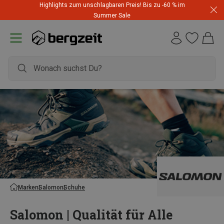
Highlights zum unschlagbaren Preis! Bis zu -60 % im
Summer Sale
Marken
Salomon
Schuhe
Salomon | Qualität für Alle