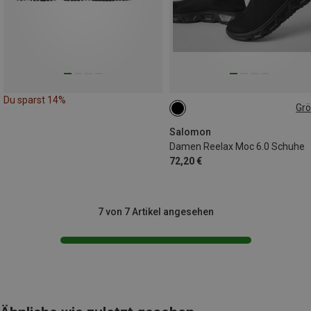
Du sparst 14%
Gr
36.5|37
38.5|39
40
40.5|41
41|41.5
42
Salomon
Damen Reelax Moc 6.0 Schuhe
72,20 €
7 von 7 Artikel angesehen