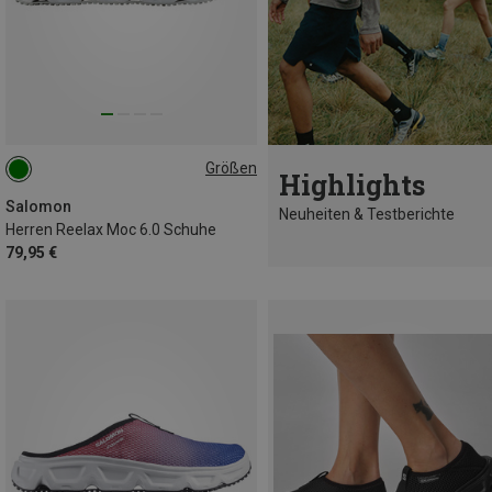
Größen
Highlights
41|41.5
42
46.5|47
Salomon
Neuheiten & Testberichte
Herren Reelax Moc 6.0 Schuhe
79,95 €