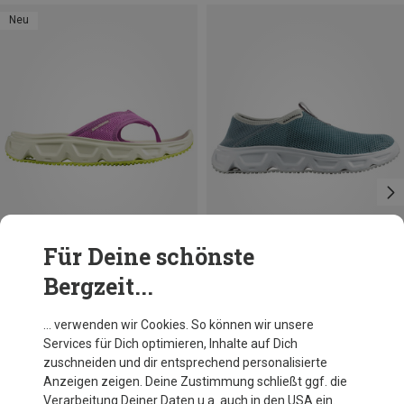
Neu
Für Deine schönste
Bergzeit...
Größen
Größen
41|41.5
42
46.5|47
Salomon
Salomon
… verwenden wir Cookies. So können wir unsere
Damen Reelax Break 6.0 Schuhe
Herren Reelax Moc 6.0 Schuhe
Services für Dich optimieren, Inhalte auf Dich
64,60 €
79,95 €
zuschneiden und dir entsprechend personalisierte
Anzeigen zeigen. Deine Zustimmung schließt ggf. die
Verarbeitung Deiner Daten u.a. auch in den USA ein.