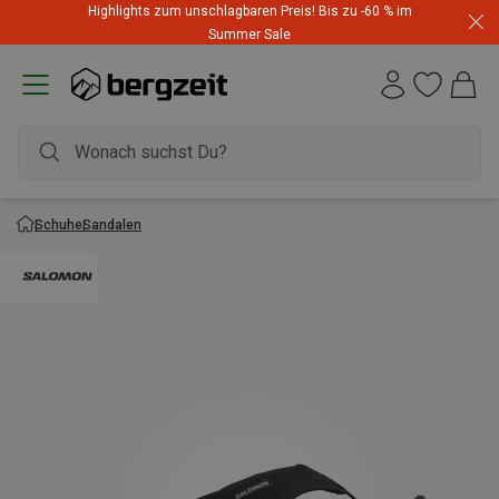
Highlights zum unschlagbaren Preis! Bis zu -60 % im
Summer Sale
Schuhe
Sandalen